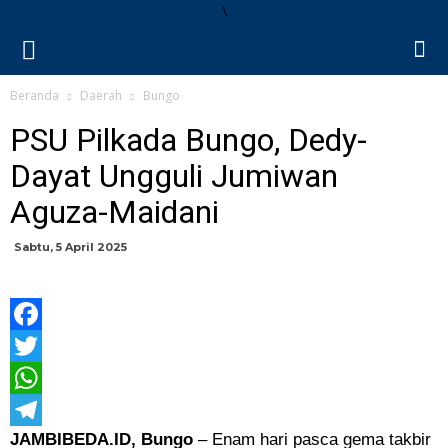
\
Beranda
Daerah
Bungo
PSU Pilkada Bungo, Dedy-
Dayat Ungguli Jumiwan
Aguza-Maidani
Sabtu, 5 April 2025
Facebook
Twitter
WhatsApp
JAMBIBEDA.ID, Bungo
– Enam hari pasca gema takbir
Telegram