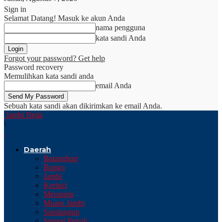
Sign in
Selamat Datang! Masuk ke akun Anda
nama pengguna
kata sandi Anda
Forgot your password? Get help
Password recovery
Memulihkan kata sandi anda
email Anda
Sebuah kata sandi akan dikirimkan ke email Anda.
Jambi Beda
\
Daerah
Batanghari
Bungo
Jambi
Kerinci
Merangin
Muaro Jambi
Sarolangun
Sungai Penuh