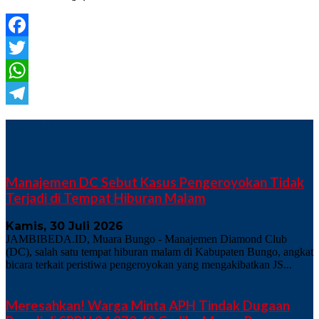
Facebook
Twitter
WhatsApp
Telegram
TERKINI
Manajemen DC Sebut Kasus Pengeroyokan Tidak
Terjadi di Tempat Hiburan Malam
Kamis, 30 Juli 2026
JAMBIBEDA.ID, Muara Bungo - Manajemen Diamond Club
(DC), salah satu tempat hiburan malam di Kabupaten Bungo, angkat
bicara terkait peristiwa pengeroyokan yang mengakibatkan JS...
Meresahkan! Warga Minta APH Tindak Dugaan