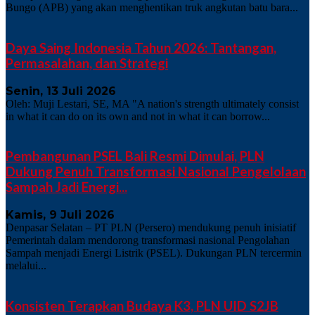
Bungo (APB) yang akan menghentikan truk angkutan batu bara...
Daya Saing Indonesia Tahun 2026: Tantangan,
Permasalahan, dan Strategi
Senin, 13 Juli 2026
Oleh: Muji Lestari, SE, MA "A nation's strength ultimately consist
in what it can do on its own and not in what it can borrow...
Pembangunan PSEL Bali Resmi Dimulai, PLN
Dukung Penuh Transformasi Nasional Pengelolaan
Sampah Jadi Energi...
Kamis, 9 Juli 2026
Denpasar Selatan – PT PLN (Persero) mendukung penuh inisiatif
Pemerintah dalam mendorong transformasi nasional Pengolahan
Sampah menjadi Energi Listrik (PSEL). Dukungan PLN tercermin
melalui...
Konsisten Terapkan Budaya K3, PLN UID S2JB