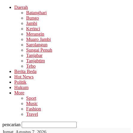
Daerah
Batanghari
Bungo
Jambi
Kerinci
Merangin
Muaro Jambi
Sarolangun
Sungai Penuh
Tanjabar
Tanjabtim
Tebo
Berita Beda
Hot News
Politik
Hukum
More
Sport
Music
Fashion
Travel
pencarian
Jumat, Agustus 7, 2026