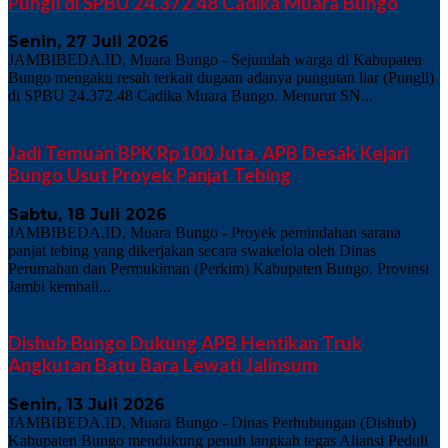
Pungli di SPBU 24.372.48 Cadika Muara Bungo
Senin, 27 Juli 2026
JAMBIBEDA.ID, Muara Bungo - Sejumlah warga di Kabupaten
Bungo mengaku resah terkait dugaan adanya pungutan liar (Pungli)
di SPBU 24.372.48 Cadika Muara Bungo. Menurut SN...
Jadi Temuan BPK Rp100 Juta, APB Desak Kejari
Bungo Usut Proyek Panjat Tebing
Sabtu, 18 Juli 2026
JAMBIBEDA.ID, Muara Bungo - Proyek pemindahan sarana
panjat tebing yang dikerjakan secara swakelola oleh Dinas
Perumahan dan Permukiman (Perkim) Kabupaten Bungo, Provinsi
Jambi kembali...
Dishub Bungo Dukung APB Hentikan Truk
Angkutan Batu Bara Lewati Jalinsum
Senin, 13 Juli 2026
JAMBIBEDA.ID, Muara Bungo - Dinas Perhubungan (Dishub)
Kabupaten Bungo mendukung penuh langkah tegas Aliansi Peduli