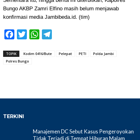
Sementara itu, hingga berita ini diterbitkan, Kapolres
Bungo AKBP Zamri Elfino masih belum menjawab
konfirmasi media Jambibeda.id. (tim)
Facebook
Twitter
WhatsApp
Telegram
TOPIK
Kodim 0416/Bute
Pelepat
PETI
Polda Jambi
Polres Bungo
TERKINI
Manajemen DC Sebut Kasus Pengeroyokan
Tidak Terjadi di Tempat Hiburan Malam