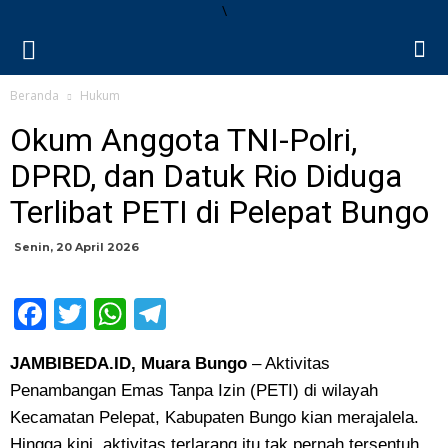
\
Beranda
Hukum
Okum Anggota TNI-Polri,
DPRD, dan Datuk Rio Diduga
Terlibat PETI di Pelepat Bungo
Senin, 20 April 2026
Facebook
Twitter
WhatsApp
Telegram
JAMBIBEDA.ID, Muara Bungo
– Aktivitas
Penambangan Emas Tanpa Izin (PETI) di wilayah
Kecamatan Pelepat, Kabupaten Bungo kian merajalela.
Hingga kini, aktivitas terlarang itu tak pernah tersentuh