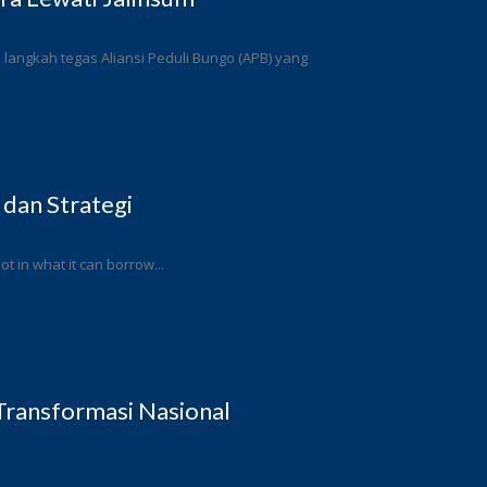
angkah tegas Aliansi Peduli Bungo (APB) yang
 dan Strategi
ot in what it can borrow...
ransformasi Nasional