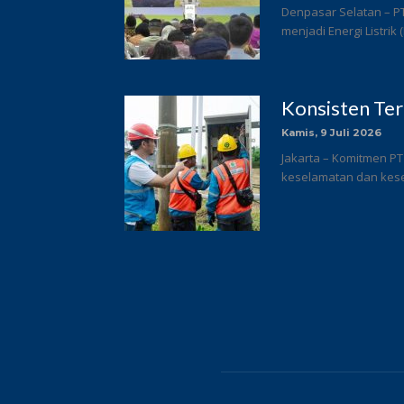
Denpasar Selatan – P
menjadi Energi Listrik
Konsisten Te
Kamis, 9 Juli 2026
Jakarta – Komitmen PT
keselamatan dan keseh