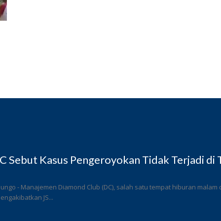
 Sebut Kasus Pengeroyokan Tidak Terjadi di
ungo - Manajemen Diamond Club (DC), salah satu tempat hiburan malam di
ngakibatkan JS...