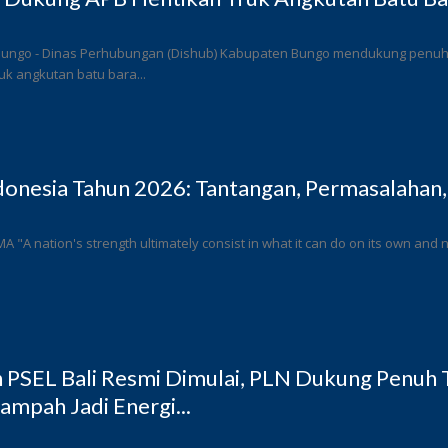
Bungo - Dinas Perhubungan (Dishub) Kabupaten Bungo mendukung penuh l
k angkutan batu bara...
donesia Tahun 2026: Tantangan, Permasalahan,
 MA "A nation's strength ultimately consist in what it can do on its own and n
PSEL Bali Resmi Dimulai, PLN Dukung Penuh T
ampah Jadi Energi...