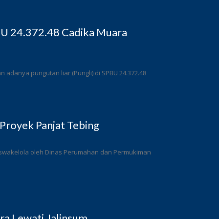
BU 24.372.48 Cadika Muara
adanya pungutan liar (Pungli) di SPBU 24.372.48
Proyek Panjat Tebing
a swakelola oleh Dinas Perumahan dan Permukiman
a Lewati Jalinsum