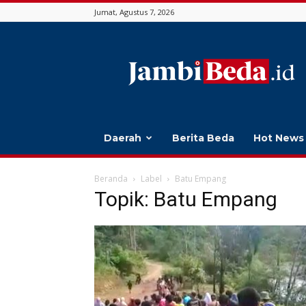
Jumat, Agustus 7, 2026
Jambi
Beda
Daerah
Berita Beda
Hot News
Beranda
Label
Batu Empang
Topik: Batu Empang