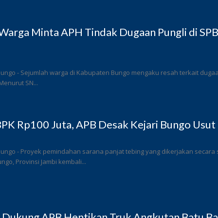
Warga Minta APH Tindak Dugaan Pungli di SP
ungo - Sejumlah warga di Kabupaten Bungo mengaku resah terkait dugaan 
Menurut SN...
PK Rp100 Juta, APB Desak Kejari Bungo Usut 
Bungo - Proyek pemindahan sarana panjat tebing yang dikerjakan secar
go, Provinsi Jambi kembali...
 Dukung APB Hentikan Truk Angkutan Batu Bar