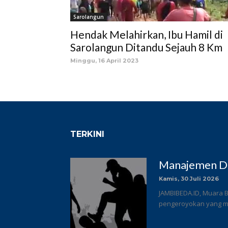
Sarolangun
Hendak Melahirkan, Ibu Hamil di
Sarolangun Ditandu Sejauh 8 Km
Minggu, 16 April 2023
TERKINI
Manajemen DC
Kamis, 30 Juli 2026
JAMBIBEDA.ID, Muara B
pengeroyokan yang me