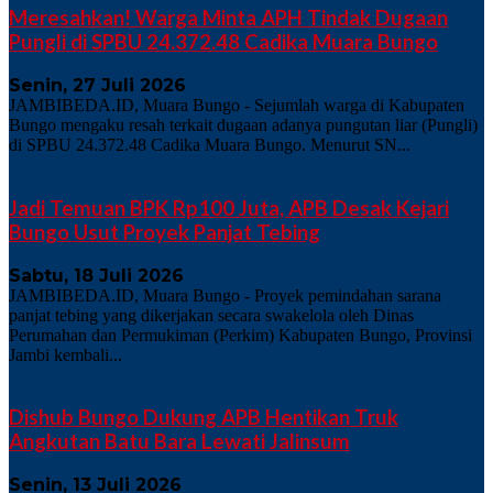
Meresahkan! Warga Minta APH Tindak Dugaan
Pungli di SPBU 24.372.48 Cadika Muara Bungo
Senin, 27 Juli 2026
JAMBIBEDA.ID, Muara Bungo - Sejumlah warga di Kabupaten
Bungo mengaku resah terkait dugaan adanya pungutan liar (Pungli)
di SPBU 24.372.48 Cadika Muara Bungo. Menurut SN...
Jadi Temuan BPK Rp100 Juta, APB Desak Kejari
Bungo Usut Proyek Panjat Tebing
Sabtu, 18 Juli 2026
JAMBIBEDA.ID, Muara Bungo - Proyek pemindahan sarana
panjat tebing yang dikerjakan secara swakelola oleh Dinas
Perumahan dan Permukiman (Perkim) Kabupaten Bungo, Provinsi
Jambi kembali...
Dishub Bungo Dukung APB Hentikan Truk
Angkutan Batu Bara Lewati Jalinsum
Senin, 13 Juli 2026