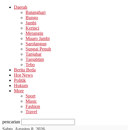
Daerah
Batanghari
Bungo
Jambi
Kerinci
Merangin
Muaro Jambi
Sarolangun
Sungai Penuh
Tanjabar
Tanjabtim
Tebo
Berita Beda
Hot News
Politik
Hukum
More
Sport
Music
Fashion
Travel
pencarian
Sabtu, Agustus 8, 2026