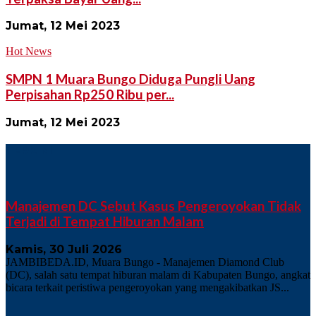
Jumat, 12 Mei 2023
Hot News
SMPN 1 Muara Bungo Diduga Pungli Uang
Perpisahan Rp250 Ribu per...
Jumat, 12 Mei 2023
TERKINI
Manajemen DC Sebut Kasus Pengeroyokan Tidak
Terjadi di Tempat Hiburan Malam
Kamis, 30 Juli 2026
JAMBIBEDA.ID, Muara Bungo - Manajemen Diamond Club
(DC), salah satu tempat hiburan malam di Kabupaten Bungo, angkat
bicara terkait peristiwa pengeroyokan yang mengakibatkan JS...