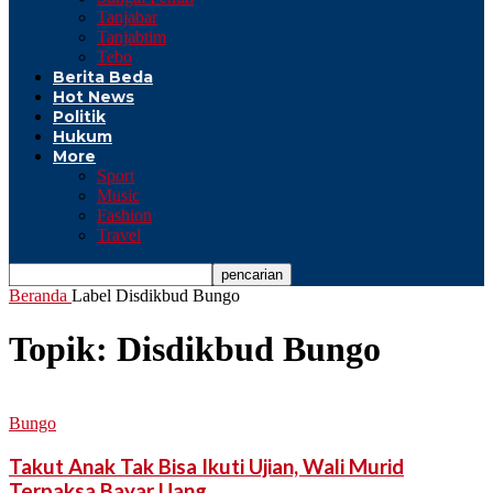
Tanjabar
Tanjabtim
Tebo
Berita Beda
Hot News
Politik
Hukum
More
Sport
Music
Fashion
Travel
Beranda
Label
Disdikbud Bungo
Topik: Disdikbud Bungo
Bungo
Takut Anak Tak Bisa Ikuti Ujian, Wali Murid
Terpaksa Bayar Uang...