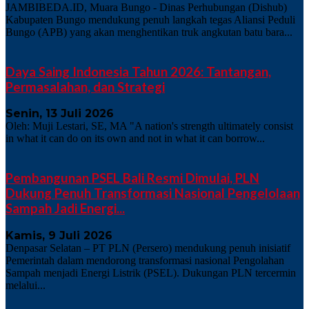
JAMBIBEDA.ID, Muara Bungo - Dinas Perhubungan (Dishub)
Kabupaten Bungo mendukung penuh langkah tegas Aliansi Peduli
Bungo (APB) yang akan menghentikan truk angkutan batu bara...
Daya Saing Indonesia Tahun 2026: Tantangan,
Permasalahan, dan Strategi
Senin, 13 Juli 2026
Oleh: Muji Lestari, SE, MA "A nation's strength ultimately consist
in what it can do on its own and not in what it can borrow...
Pembangunan PSEL Bali Resmi Dimulai, PLN
Dukung Penuh Transformasi Nasional Pengelolaan
Sampah Jadi Energi...
Kamis, 9 Juli 2026
Denpasar Selatan – PT PLN (Persero) mendukung penuh inisiatif
Pemerintah dalam mendorong transformasi nasional Pengolahan
Sampah menjadi Energi Listrik (PSEL). Dukungan PLN tercermin
melalui...