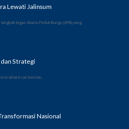
a Lewati Jalinsum
angkah tegas Aliansi Peduli Bungo (APB) yang
 dan Strategi
ot in what it can borrow...
ransformasi Nasional