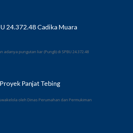
BU 24.372.48 Cadika Muara
adanya pungutan liar (Pungli) di SPBU 24.372.48
Proyek Panjat Tebing
a swakelola oleh Dinas Perumahan dan Permukiman