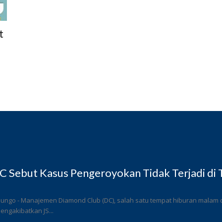
t
 Sebut Kasus Pengeroyokan Tidak Terjadi di
ungo - Manajemen Diamond Club (DC), salah satu tempat hiburan malam di
ngakibatkan JS...