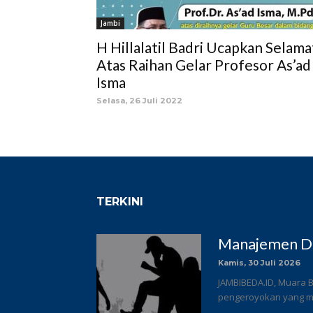
Jambi
H Hillalatil Badri Ucapkan Selama
Atas Raihan Gelar Profesor As’ad
Isma
Selasa, 26 Juli 2022
TERKINI
Manajemen DC
Kamis, 30 Juli 2026
JAMBIBEDA.ID, Muara B
pengeroyokan yang me