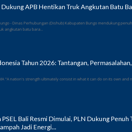
 Dukung APB Hentikan Truk Angkutan Batu Bar
Bungo - Dinas Perhubungan (Dishub) Kabupaten Bungo mendukung penuh l
k angkutan batu bara...
donesia Tahun 2026: Tantangan, Permasalahan,
 MA "A nation's strength ultimately consist in what it can do on its own and n
PSEL Bali Resmi Dimulai, PLN Dukung Penuh T
ampah Jadi Energi...