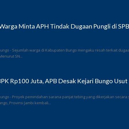
Warga Minta APH Tindak Dugaan Pungli di SP
ungo - Sejumlah warga di Kabupaten Bungo mengaku resah terkait dugaan 
Menurut SN...
PK Rp100 Juta, APB Desak Kejari Bungo Usut 
Bungo - Proyek pemindahan sarana panjat tebing yang dikerjakan secar
go, Provinsi Jambi kembali...