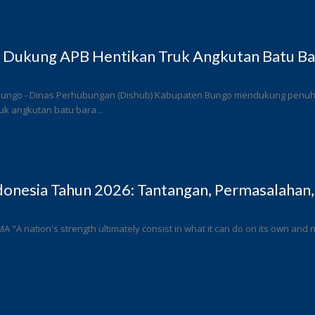
 Dukung APB Hentikan Truk Angkutan Batu Bar
Bungo - Dinas Perhubungan (Dishub) Kabupaten Bungo mendukung penuh l
k angkutan batu bara...
donesia Tahun 2026: Tantangan, Permasalahan,
 MA "A nation's strength ultimately consist in what it can do on its own and n