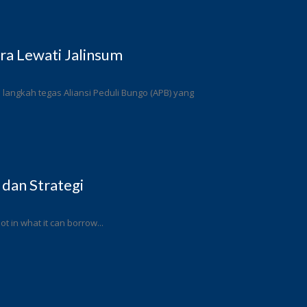
a Lewati Jalinsum
angkah tegas Aliansi Peduli Bungo (APB) yang
 dan Strategi
ot in what it can borrow...