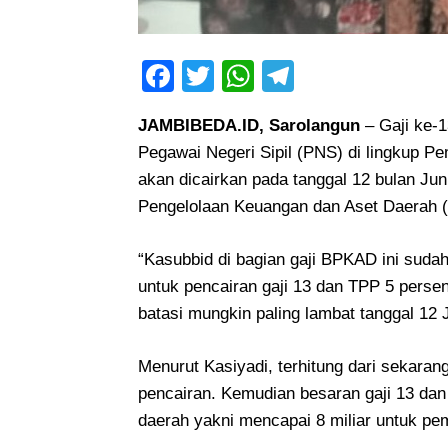
Facebook
Twitter
WhatsApp
Telegram
JAMBIBEDA.ID, Sarolangun
–
Gaji ke-
Pegawai Negeri Sipil (PNS) di lingkup P
akan dicairkan pada tanggal 12 bulan Ju
Pengelolaan Keuangan dan Aset Daerah (
“Kasubbid di bagian gaji BPKAD ini suda
untuk pencairan gaji 13 dan TPP 5 persen
batasi mungkin paling lambat tanggal 12
Menurut Kasiyadi, terhitung dari sekar
pencairan. Kemudian besaran gaji 13 da
daerah yakni mencapai 8 miliar untuk pe