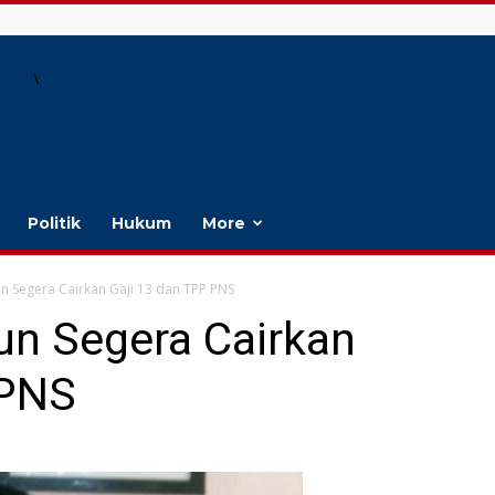
\
Politik
Hukum
More
 Segera Cairkan Gaji 13 dan TPP PNS
n Segera Cairkan
 PNS