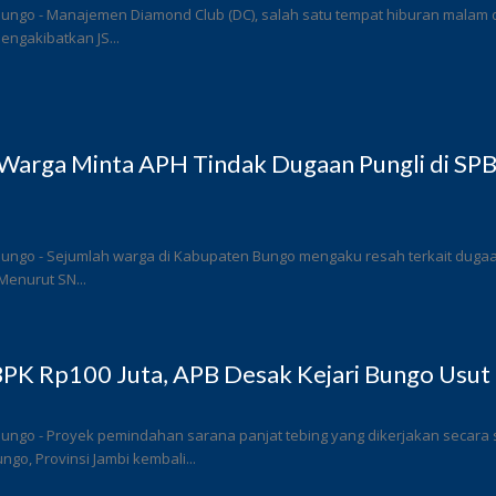
ungo - Manajemen Diamond Club (DC), salah satu tempat hiburan malam di
ngakibatkan JS...
Warga Minta APH Tindak Dugaan Pungli di SP
ungo - Sejumlah warga di Kabupaten Bungo mengaku resah terkait dugaan 
Menurut SN...
PK Rp100 Juta, APB Desak Kejari Bungo Usut 
Bungo - Proyek pemindahan sarana panjat tebing yang dikerjakan secar
go, Provinsi Jambi kembali...