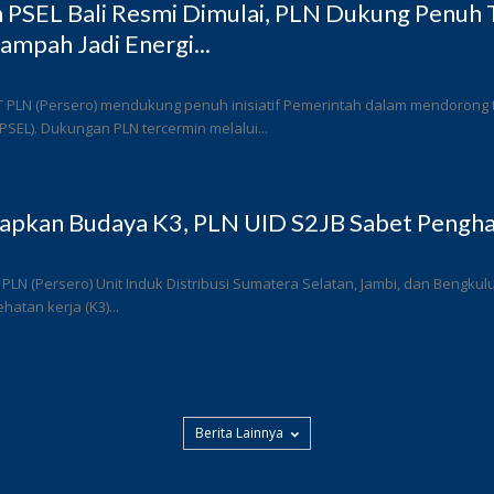
PSEL Bali Resmi Dimulai, PLN Dukung Penuh T
ampah Jadi Energi...
T PLN (Persero) mendukung penuh inisiatif Pemerintah dalam mendorong
 (PSEL). Dukungan PLN tercermin melalui...
rapkan Budaya K3, PLN UID S2JB Sabet Pengha
 PLN (Persero) Unit Induk Distribusi Sumatera Selatan, Jambi, dan Bengk
atan kerja (K3)...
Berita Lainnya