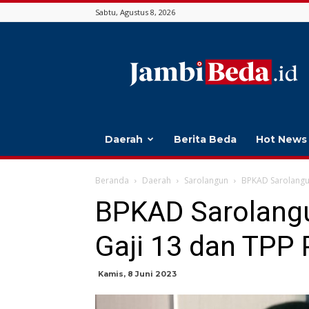
Sabtu, Agustus 8, 2026
Jambi
Beda
Daerah
Berita Beda
Hot News
Beranda
Daerah
Sarolangun
BPKAD Sarolangun
BPKAD Sarolangu
Gaji 13 dan TPP
Kamis, 8 Juni 2023