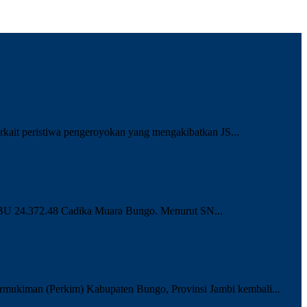
ait peristiwa pengeroyokan yang mengakibatkan JS...
PBU 24.372.48 Cadika Muara Bungo. Menurut SN...
mukiman (Perkim) Kabupaten Bungo, Provinsi Jambi kembali...