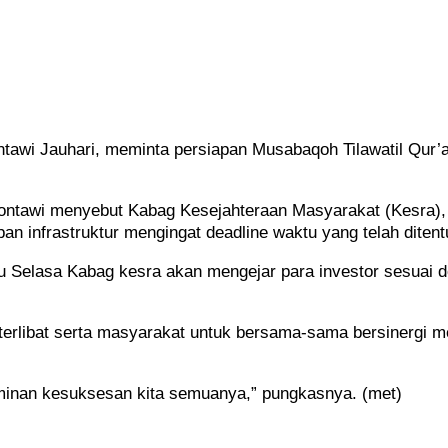
awi Jauhari, meminta persiapan Musabaqoh Tilawatil Qur’
ontawi menyebut Kabag Kesejahteraan Masyarakat (Kesra),
an infrastruktur mengingat deadline waktu yang telah diten
 atau Selasa Kabag kesra akan mengejar para investor sesuai
 terlibat serta masyarakat untuk bersama-sama bersinergi
rminan kesuksesan kita semuanya,” pungkasnya. (met)