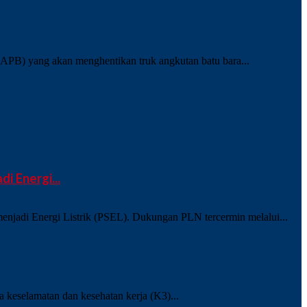
B) yang akan menghentikan truk angkutan batu bara...
 Energi...
njadi Energi Listrik (PSEL). Dukungan PLN tercermin melalui...
keselamatan dan kesehatan kerja (K3)...