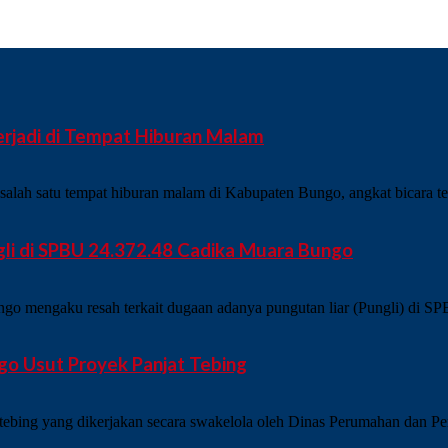
rjadi di Tempat Hiburan Malam
satu tempat hiburan malam di Kabupaten Bungo, angkat bicara terk
i di SPBU 24.372.48 Cadika Muara Bungo
mengaku resah terkait dugaan adanya pungutan liar (Pungli) di S
go Usut Proyek Panjat Tebing
ing yang dikerjakan secara swakelola oleh Dinas Perumahan dan Per