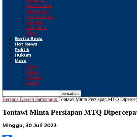
Muaro Jambi
Sarolangun
Sungai Penuh
Tanjabar
Tanjabtim
Tebo
Berita Beda
Hot News
Politik
Hukum
More
Sport
Music
Fashion
Travel
Beranda
Daerah
Sarolangun
Tontawi Minta Persiapan MTQ Dipercep
Tontawi Minta Persiapan MTQ Dipercepa
Minggu, 30 Juli 2023