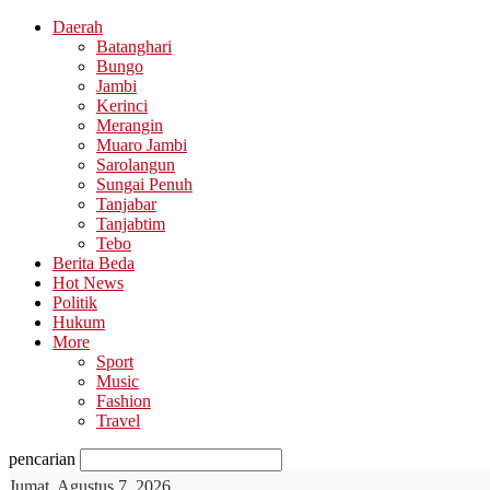
Daerah
Batanghari
Bungo
Jambi
Kerinci
Merangin
Muaro Jambi
Sarolangun
Sungai Penuh
Tanjabar
Tanjabtim
Tebo
Berita Beda
Hot News
Politik
Hukum
More
Sport
Music
Fashion
Travel
pencarian
Jumat, Agustus 7, 2026