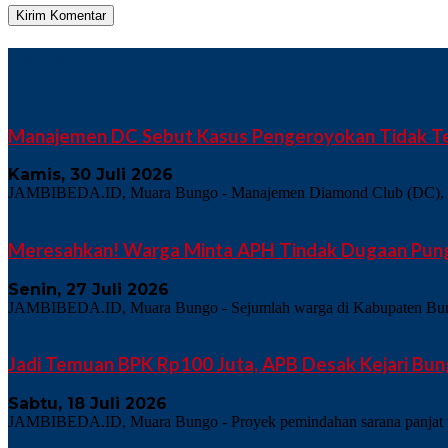
TERKINI
Manajemen DC Sebut Kasus Pengeroyokan Tidak Te
Kamis, 30 Juli 2026
JAMBIBEDA.ID, Muara Bungo - Manajemen Diamond Club (DC), salah 
Meresahkan! Warga Minta APH Tindak Dugaan Pungl
Senin, 27 Juli 2026
JAMBIBEDA.ID, Muara Bungo - Sejumlah warga di Kabupaten Bungo 
Jadi Temuan BPK Rp100 Juta, APB Desak Kejari Bun
Sabtu, 18 Juli 2026
JAMBIBEDA.ID, Muara Bungo - Proyek pemindahan sarana panjat teb