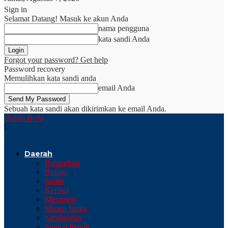
Sign in
Selamat Datang! Masuk ke akun Anda
nama pengguna
kata sandi Anda
Forgot your password? Get help
Password recovery
Memulihkan kata sandi anda
email Anda
Sebuah kata sandi akan dikirimkan ke email Anda.
Jambi Beda
\
Daerah
Batanghari
Bungo
Jambi
Kerinci
Merangin
Muaro Jambi
Sarolangun
Sungai Penuh