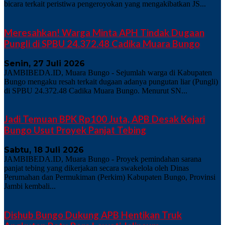
bicara terkait peristiwa pengeroyokan yang mengakibatkan JS...
Meresahkan! Warga Minta APH Tindak Dugaan
Pungli di SPBU 24.372.48 Cadika Muara Bungo
Senin, 27 Juli 2026
JAMBIBEDA.ID, Muara Bungo - Sejumlah warga di Kabupaten
Bungo mengaku resah terkait dugaan adanya pungutan liar (Pungli)
di SPBU 24.372.48 Cadika Muara Bungo. Menurut SN...
Jadi Temuan BPK Rp100 Juta, APB Desak Kejari
Bungo Usut Proyek Panjat Tebing
Sabtu, 18 Juli 2026
JAMBIBEDA.ID, Muara Bungo - Proyek pemindahan sarana
panjat tebing yang dikerjakan secara swakelola oleh Dinas
Perumahan dan Permukiman (Perkim) Kabupaten Bungo, Provinsi
Jambi kembali...
Dishub Bungo Dukung APB Hentikan Truk