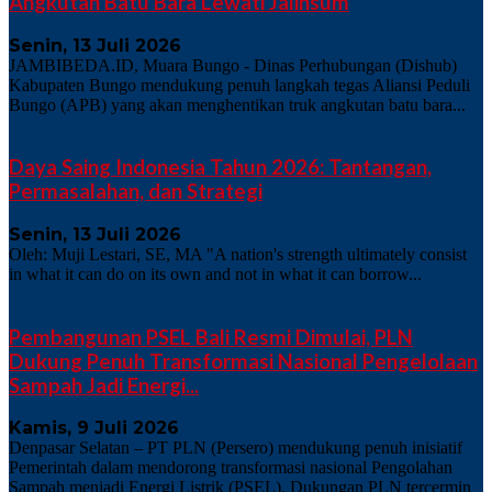
Angkutan Batu Bara Lewati Jalinsum
Senin, 13 Juli 2026
JAMBIBEDA.ID, Muara Bungo - Dinas Perhubungan (Dishub)
Kabupaten Bungo mendukung penuh langkah tegas Aliansi Peduli
Bungo (APB) yang akan menghentikan truk angkutan batu bara...
Daya Saing Indonesia Tahun 2026: Tantangan,
Permasalahan, dan Strategi
Senin, 13 Juli 2026
Oleh: Muji Lestari, SE, MA "A nation's strength ultimately consist
in what it can do on its own and not in what it can borrow...
Pembangunan PSEL Bali Resmi Dimulai, PLN
Dukung Penuh Transformasi Nasional Pengelolaan
Sampah Jadi Energi...
Kamis, 9 Juli 2026
Denpasar Selatan – PT PLN (Persero) mendukung penuh inisiatif
Pemerintah dalam mendorong transformasi nasional Pengolahan
Sampah menjadi Energi Listrik (PSEL). Dukungan PLN tercermin