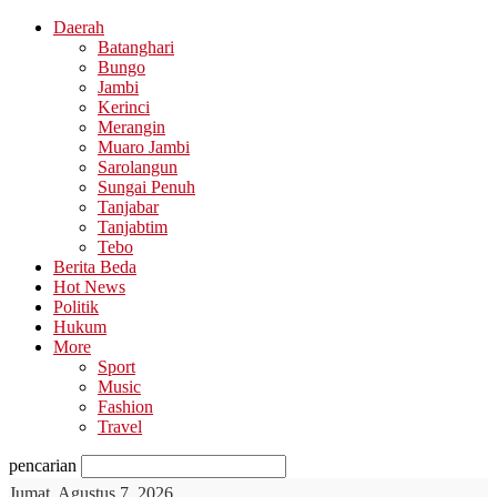
Daerah
Batanghari
Bungo
Jambi
Kerinci
Merangin
Muaro Jambi
Sarolangun
Sungai Penuh
Tanjabar
Tanjabtim
Tebo
Berita Beda
Hot News
Politik
Hukum
More
Sport
Music
Fashion
Travel
pencarian
Jumat, Agustus 7, 2026