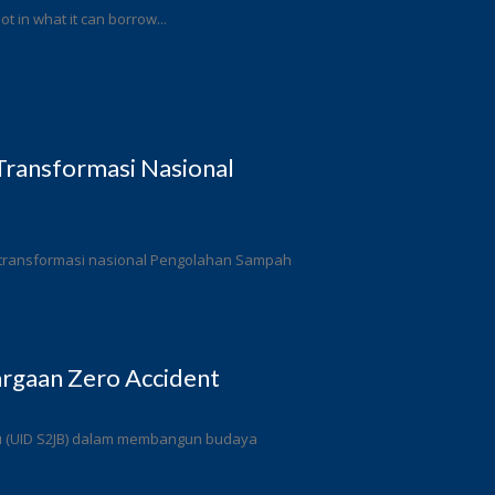
ot in what it can borrow...
ransformasi Nasional
 transformasi nasional Pengolahan Sampah
rgaan Zero Accident
ulu (UID S2JB) dalam membangun budaya