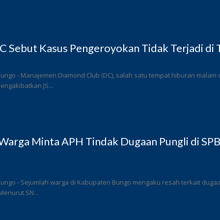
 Sebut Kasus Pengeroyokan Tidak Terjadi di
ungo - Manajemen Diamond Club (DC), salah satu tempat hiburan malam di
ngakibatkan JS...
Warga Minta APH Tindak Dugaan Pungli di SP
ungo - Sejumlah warga di Kabupaten Bungo mengaku resah terkait dugaan 
Menurut SN...