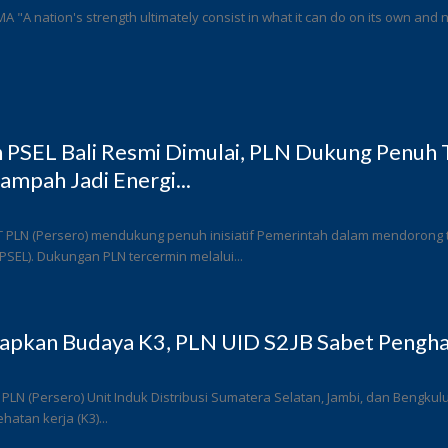
 MA "A nation's strength ultimately consist in what it can do on its own and n
PSEL Bali Resmi Dimulai, PLN Dukung Penuh T
ampah Jadi Energi...
T PLN (Persero) mendukung penuh inisiatif Pemerintah dalam mendorong
 (PSEL). Dukungan PLN tercermin melalui...
rapkan Budaya K3, PLN UID S2JB Sabet Pengha
 PLN (Persero) Unit Induk Distribusi Sumatera Selatan, Jambi, dan Bengk
atan kerja (K3)...