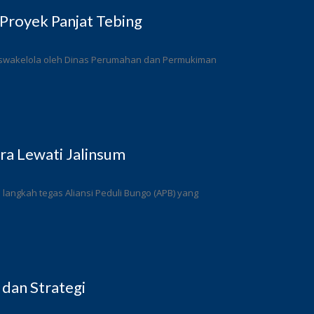
Proyek Panjat Tebing
a swakelola oleh Dinas Perumahan dan Permukiman
a Lewati Jalinsum
angkah tegas Aliansi Peduli Bungo (APB) yang
 dan Strategi