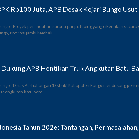
PK Rp100 Juta, APB Desak Kejari Bungo Usut 
Bungo - Proyek pemindahan sarana panjat tebing yang dikerjakan secar
go, Provinsi Jambi kembali...
 Dukung APB Hentikan Truk Angkutan Batu Bar
Bungo - Dinas Perhubungan (Dishub) Kabupaten Bungo mendukung penuh l
k angkutan batu bara...
donesia Tahun 2026: Tantangan, Permasalahan,