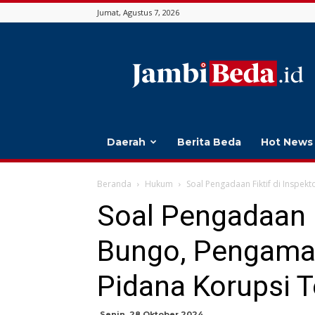
Jumat, Agustus 7, 2026
Jambi
Beda
Daerah
Berita Beda
Hot News
Beranda
Hukum
Soal Pengadaan Fiktif di Inspek
Soal Pengadaan F
Bungo, Pengamat
Pidana Korupsi T
Senin, 28 Oktober 2024