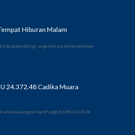
 Tempat Hiburan Malam
 Kabupaten Bungo, angkat bicara terkait peristiwa
BU 24.372.48 Cadika Muara
adanya pungutan liar (Pungli) di SPBU 24.372.48