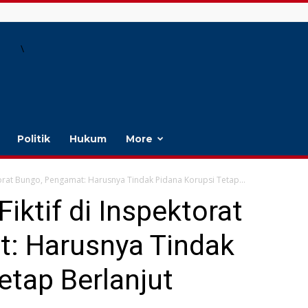
\
Politik
Hukum
More
torat Bungo, Pengamat: Harusnya Tindak Pidana Korupsi Tetap...
iktif di Inspektorat
: Harusnya Tindak
etap Berlanjut