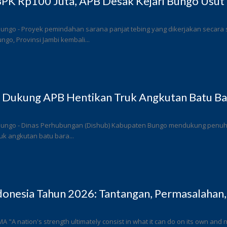
PK Rp100 Juta, APB Desak Kejari Bungo Usut 
Bungo - Proyek pemindahan sarana panjat tebing yang dikerjakan secar
go, Provinsi Jambi kembali...
 Dukung APB Hentikan Truk Angkutan Batu Bar
Bungo - Dinas Perhubungan (Dishub) Kabupaten Bungo mendukung penuh l
k angkutan batu bara...
donesia Tahun 2026: Tantangan, Permasalahan,
 MA "A nation's strength ultimately consist in what it can do on its own and n