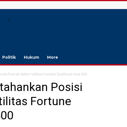
\
Politik
Hukum
More
sisi Puncak Sektor Utilitas Fortune Southeast Asia 500
tahankan Posisi
ilitas Fortune
500