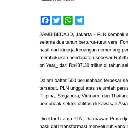
Facebook
Twitter
WhatsApp
Telegram
JAMBIBEDA.ID,
Jakarta – PLN kembali me
selama dua tahun berturut-turut versi Fo
hasil dari kinerja keuangan cemerlang p
membukukan pendapatan sebesar Rp545,4 
on Year_ dari Rp487,38 triliun di tahun s
Dalam daftar 500 perusahaan terbesar s
tersebut, PLN unggul atas sejumlah perusa
Filipina, Singapura, Vietnam, dan Thaila
pemuncak sektor utilitas di kawasan Asia
Direktur Utama PLN, Darmawan Prasodjo
hasil dari transformasi menyeluruh yang