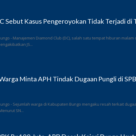
 Sebut Kasus Pengeroyokan Tidak Terjadi di
ungo - Manajemen Diamond Club (DC), salah satu tempat hiburan malam di
ngakibatkan JS...
Warga Minta APH Tindak Dugaan Pungli di SP
ungo - Sejumlah warga di Kabupaten Bungo mengaku resah terkait dugaan 
Menurut SN...