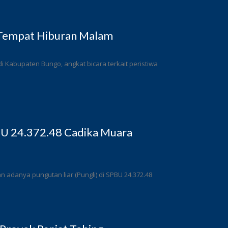
 Tempat Hiburan Malam
 Kabupaten Bungo, angkat bicara terkait peristiwa
BU 24.372.48 Cadika Muara
adanya pungutan liar (Pungli) di SPBU 24.372.48