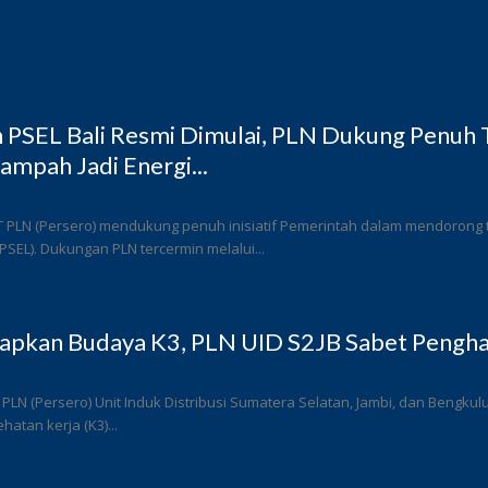
PSEL Bali Resmi Dimulai, PLN Dukung Penuh T
ampah Jadi Energi...
T PLN (Persero) mendukung penuh inisiatif Pemerintah dalam mendorong
 (PSEL). Dukungan PLN tercermin melalui...
rapkan Budaya K3, PLN UID S2JB Sabet Pengha
 PLN (Persero) Unit Induk Distribusi Sumatera Selatan, Jambi, dan Bengk
atan kerja (K3)...