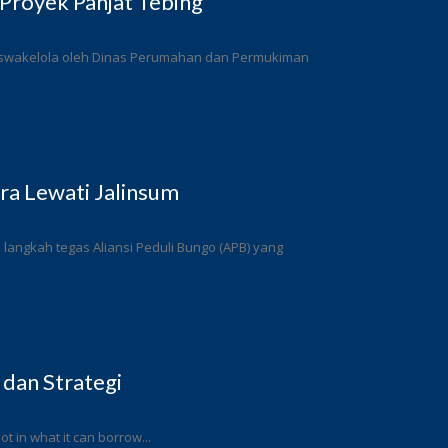
Proyek Panjat Tebing
a swakelola oleh Dinas Perumahan dan Permukiman
a Lewati Jalinsum
angkah tegas Aliansi Peduli Bungo (APB) yang
 dan Strategi
ot in what it can borrow...