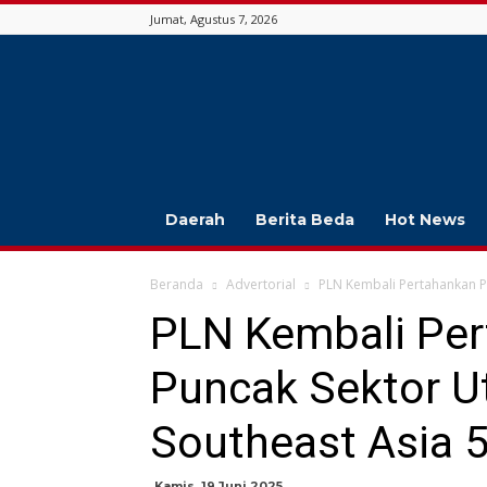
Jumat, Agustus 7, 2026
Jambi
Beda
Daerah
Berita Beda
Hot News
Beranda
Advertorial
PLN Kembali Pertahankan Po
PLN Kembali Per
Puncak Sektor Ut
Southeast Asia 
Kamis, 19 Juni 2025