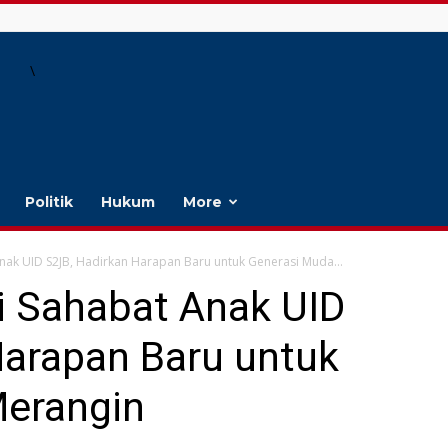
\
Politik
Hukum
More
nak UID S2JB, Hadirkan Harapan Baru untuk Generasi Muda...
i Sahabat Anak UID
Harapan Baru untuk
Merangin