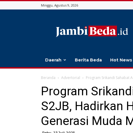
Minggu, Agustus 9, 2026
Jambi
Beda
Daerah
Berita Beda
Hot News
Beranda
Advertorial
Program Srikandi Sahabat A
Program Srikand
S2JB, Hadirkan 
Generasi Muda 
Rabu, 23 Juli 2025