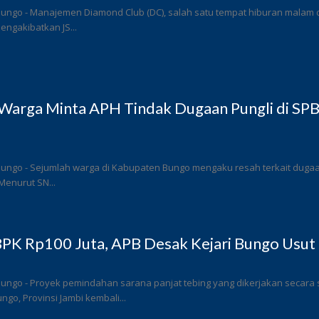
ungo - Manajemen Diamond Club (DC), salah satu tempat hiburan malam di
ngakibatkan JS...
Warga Minta APH Tindak Dugaan Pungli di SP
ungo - Sejumlah warga di Kabupaten Bungo mengaku resah terkait dugaan 
Menurut SN...
PK Rp100 Juta, APB Desak Kejari Bungo Usut 
Bungo - Proyek pemindahan sarana panjat tebing yang dikerjakan secar
go, Provinsi Jambi kembali...