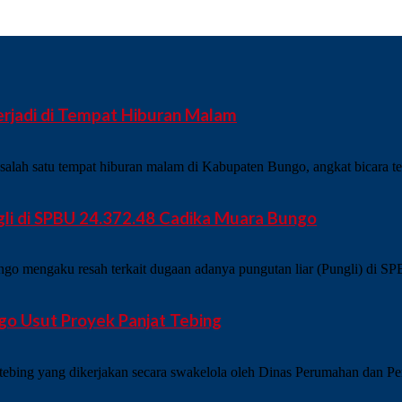
rjadi di Tempat Hiburan Malam
satu tempat hiburan malam di Kabupaten Bungo, angkat bicara terk
i di SPBU 24.372.48 Cadika Muara Bungo
mengaku resah terkait dugaan adanya pungutan liar (Pungli) di S
go Usut Proyek Panjat Tebing
ing yang dikerjakan secara swakelola oleh Dinas Perumahan dan Per