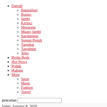
Daerah
Batanghari
Bungo
Jambi
Kerinci
Merangin
Muaro Jambi
Sarolangun
Sungai Penuh
Tanjabar
Tanjabtim
Tebo
Berita Beda
Hot News
Politik
Hukum
More
Sport
Music
Fashion
Travel
pencarian
Sabtu, Agustus 8, 2026