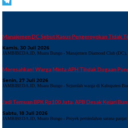
WhatsApp
Telegram
TERKINI
Manajemen DC Sebut Kasus Pengeroyokan Tidak Te
Kamis, 30 Juli 2026
JAMBIBEDA.ID, Muara Bungo - Manajemen Diamond Club (DC), salah 
Meresahkan! Warga Minta APH Tindak Dugaan Pungl
Senin, 27 Juli 2026
JAMBIBEDA.ID, Muara Bungo - Sejumlah warga di Kabupaten Bungo 
Jadi Temuan BPK Rp100 Juta, APB Desak Kejari Bun
Sabtu, 18 Juli 2026
JAMBIBEDA.ID, Muara Bungo - Proyek pemindahan sarana panjat teb