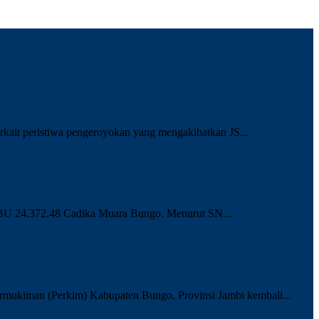
ait peristiwa pengeroyokan yang mengakibatkan JS...
PBU 24.372.48 Cadika Muara Bungo. Menurut SN...
mukiman (Perkim) Kabupaten Bungo, Provinsi Jambi kembali...