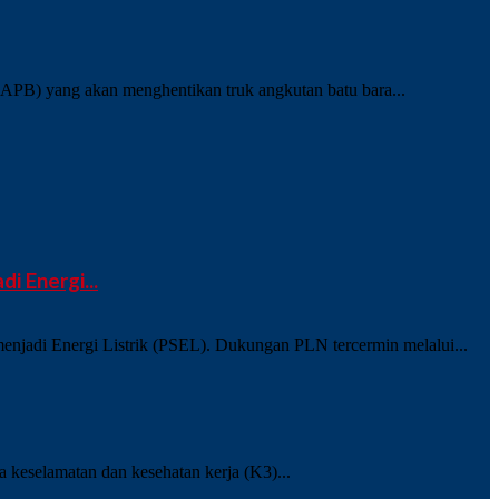
B) yang akan menghentikan truk angkutan batu bara...
 Energi...
njadi Energi Listrik (PSEL). Dukungan PLN tercermin melalui...
keselamatan dan kesehatan kerja (K3)...