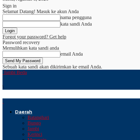
Sign in
Selamat Datang! Masuk ke akun Anda
nama pengguna
kata sandi Anda
Forgot your password? Get help
Password recovery
Memulihkan kata sandi anda
email Anda
Sebuah kata sandi akan dikirimkan ke email Anda.
Jambi Beda
\
Daerah
Batanghari
Bungo
Jambi
Kerinci
Merangin