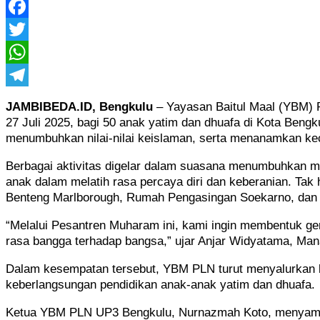
Facebook
Twitter
WhatsApp
Telegram
JAMBIBEDA.ID, Bengkulu
– Yayasan Baitul Maal (YBM) 
27 Juli 2025, bagi 50 anak yatim dan dhuafa di Kota Bengk
menumbuhkan nilai-nilai keislaman, serta menanamkan keci
Berbagai aktivitas digelar dalam suasana menumbuhkan mak
anak dalam melatih rasa percaya diri dan keberanian. Tak h
Benteng Marlborough, Rumah Pengasingan Soekarno, dan
“Melalui Pesantren Muharam ini, kami ingin membentuk gene
rasa bangga terhadap bangsa,” ujar Anjar Widyatama, Ma
Dalam kesempatan tersebut, YBM PLN turut menyalurkan ba
keberlangsungan pendidikan anak-anak yatim dan dhuafa.
Ketua YBM PLN UP3 Bengkulu, Nurnazmah Koto, menyampaik