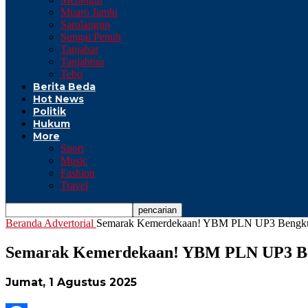
Muaro Jambi
Sarolangun
Sungai Penuh
Tanjabar
Tanjabtim
Tebo
Berita Beda
Hot News
Politik
Hukum
More
Sport
Music
Fashion
Travel
Beranda
Advertorial
Semarak Kemerdekaan! YBM PLN UP3 Bengkulu
Semarak Kemerdekaan! YBM PLN UP3 Ben
Jumat, 1 Agustus 2025