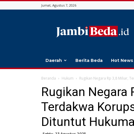
Jumat, Agustus 7, 2026
Jambi
Beda
Daerah
Berita Beda
Hot News
Beranda
Hukum
Rugikan Negara Rp 3,8 Miliar, 
Rugikan Negara R
Terdakwa Korups
Dituntut Hukum
Sabtu, 23 Agustus 2025