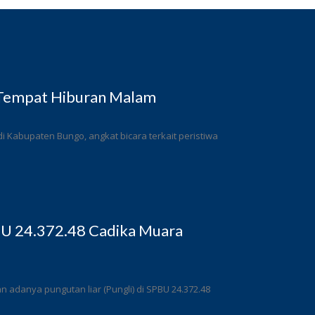
 Tempat Hiburan Malam
 Kabupaten Bungo, angkat bicara terkait peristiwa
BU 24.372.48 Cadika Muara
adanya pungutan liar (Pungli) di SPBU 24.372.48