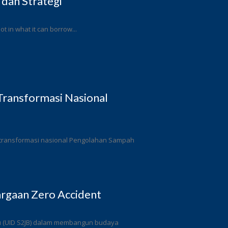
 dan Strategi
ot in what it can borrow...
ransformasi Nasional
 transformasi nasional Pengolahan Sampah
rgaan Zero Accident
ulu (UID S2JB) dalam membangun budaya