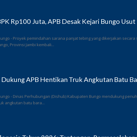
PK Rp100 Juta, APB Desak Kejari Bungo Usut 
Bungo - Proyek pemindahan sarana panjat tebing yang dikerjakan secar
go, Provinsi Jambi kembali...
 Dukung APB Hentikan Truk Angkutan Batu Bar
Bungo - Dinas Perhubungan (Dishub) Kabupaten Bungo mendukung penuh l
k angkutan batu bara...