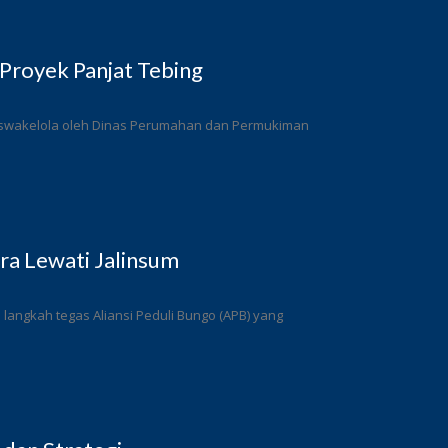
Proyek Panjat Tebing
a swakelola oleh Dinas Perumahan dan Permukiman
a Lewati Jalinsum
angkah tegas Aliansi Peduli Bungo (APB) yang