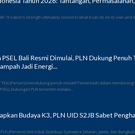
donesia Tahun 2026: Tantangan, Permasalahan,
 MA "A nation's strength ultimately consist in what it can do on its own and n
PSEL Bali Resmi Dimulai, PLN Dukung Penuh T
ampah Jadi Energi...
T PLN (Persero) mendukung penuh inisiatif Pemerintah dalam mendorong
 (PSEL). Dukungan PLN tercermin melalui...
rapkan Budaya K3, PLN UID S2JB Sabet Pengha
 PLN (Persero) Unit Induk Distribusi Sumatera Selatan, Jambi, dan Bengk