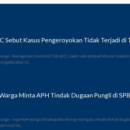
 Sebut Kasus Pengeroyokan Tidak Terjadi di
ungo - Manajemen Diamond Club (DC), salah satu tempat hiburan malam di
ngakibatkan JS...
Warga Minta APH Tindak Dugaan Pungli di SP
ungo - Sejumlah warga di Kabupaten Bungo mengaku resah terkait dugaan 
Menurut SN...