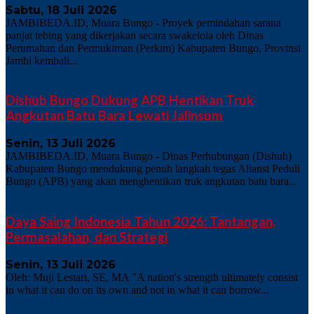
Sabtu, 18 Juli 2026
JAMBIBEDA.ID, Muara Bungo - Proyek pemindahan sarana
panjat tebing yang dikerjakan secara swakelola oleh Dinas
Perumahan dan Permukiman (Perkim) Kabupaten Bungo, Provinsi
Jambi kembali...
Dishub Bungo Dukung APB Hentikan Truk
Angkutan Batu Bara Lewati Jalinsum
Senin, 13 Juli 2026
JAMBIBEDA.ID, Muara Bungo - Dinas Perhubungan (Dishub)
Kabupaten Bungo mendukung penuh langkah tegas Aliansi Peduli
Bungo (APB) yang akan menghentikan truk angkutan batu bara...
Daya Saing Indonesia Tahun 2026: Tantangan,
Permasalahan, dan Strategi
Senin, 13 Juli 2026
Oleh: Muji Lestari, SE, MA "A nation's strength ultimately consist
in what it can do on its own and not in what it can borrow...