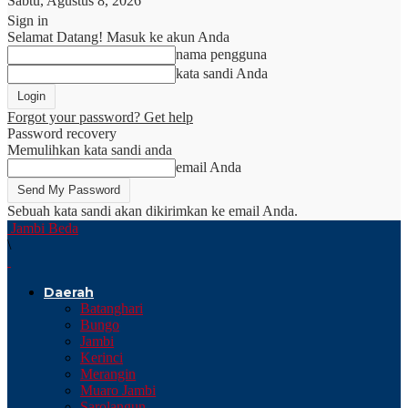
Sabtu, Agustus 8, 2026
Sign in
Selamat Datang! Masuk ke akun Anda
nama pengguna
kata sandi Anda
Forgot your password? Get help
Password recovery
Memulihkan kata sandi anda
email Anda
Sebuah kata sandi akan dikirimkan ke email Anda.
Jambi Beda
\
Daerah
Batanghari
Bungo
Jambi
Kerinci
Merangin
Muaro Jambi
Sarolangun