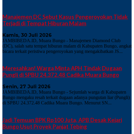
Manajemen DC Sebut Kasus Pengeroyokan Tidak
Terjadi di Tempat Hiburan Malam
Kamis, 30 Juli 2026
JAMBIBEDA.ID, Muara Bungo - Manajemen Diamond Club
(DC), salah satu tempat hiburan malam di Kabupaten Bungo, angkat
bicara terkait peristiwa pengeroyokan yang mengakibatkan JS...
Meresahkan! Warga Minta APH Tindak Dugaan
Pungli di SPBU 24.372.48 Cadika Muara Bungo
Senin, 27 Juli 2026
JAMBIBEDA.ID, Muara Bungo - Sejumlah warga di Kabupaten
Bungo mengaku resah terkait dugaan adanya pungutan liar (Pungli)
di SPBU 24.372.48 Cadika Muara Bungo. Menurut SN...
Jadi Temuan BPK Rp100 Juta, APB Desak Kejari
Bungo Usut Proyek Panjat Tebing