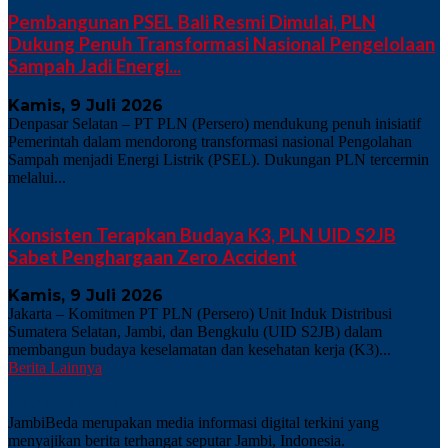
Pembangunan PSEL Bali Resmi Dimulai, PLN
Dukung Penuh Transformasi Nasional Pengelolaan
Sampah Jadi Energi...
Kamis, 9 Juli 2026
Denpasar Selatan – PT PLN (Persero) mendukung penuh inisiatif
Pemerintah dalam mendorong transformasi nasional Pengolahan
Sampah menjadi Energi Listrik (PSEL). Dukungan PLN tercermin
melalui...
Konsisten Terapkan Budaya K3, PLN UID S2JB
Sabet Penghargaan Zero Accident
Kamis, 9 Juli 2026
Jakarta – Komitmen PT PLN (Persero) Unit Induk Distribusi
Sumatera Selatan, Jambi, dan Bengkulu (UID S2JB) dalam
membangun budaya keselamatan dan kesehatan kerja (K3)...
Berita Lainnya
TENTANG KITA
JambiBeda merupakan media informasi digital terkini yang
menyajikan berita terhangat seputar Jambi, Indonesia.