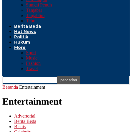
Sungai Penuh
Tanjabar
Tanjabtim
Tebo
Berita Beda
Hot News
Politik
Hukum
More
Sport
Music
Fashion
Travel
Beranda
Entertainment
Entertainment
Advertorial
Berita Beda
Bisnis
Celebrity