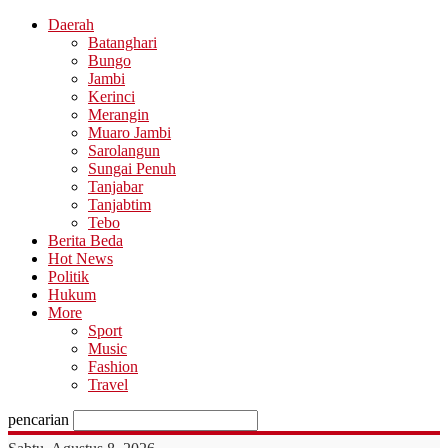
Daerah
Batanghari
Bungo
Jambi
Kerinci
Merangin
Muaro Jambi
Sarolangun
Sungai Penuh
Tanjabar
Tanjabtim
Tebo
Berita Beda
Hot News
Politik
Hukum
More
Sport
Music
Fashion
Travel
pencarian