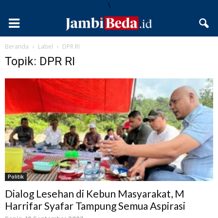
\
Beranda
Label
DPR RI
Topik: DPR RI
Politik
Dialog Lesehan di Kebun Masyarakat, M
Harrifar Syafar Tampung Semua Aspirasi