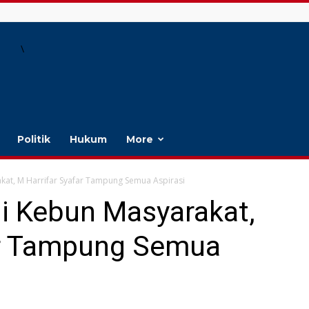
\
Politik
Hukum
More
kat, M Harrifar Syafar Tampung Semua Aspirasi
di Kebun Masyarakat,
ar Tampung Semua