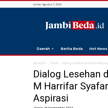
Jumat, Agustus 7, 2026
Jambi
Beda
Daerah
Berita Beda
Hot News
Beranda
Politik
Dialog Lesehan di Kebun Masyara
Dialog Lesehan 
M Harrifar Syaf
Aspirasi
Senin, 19 September 2022