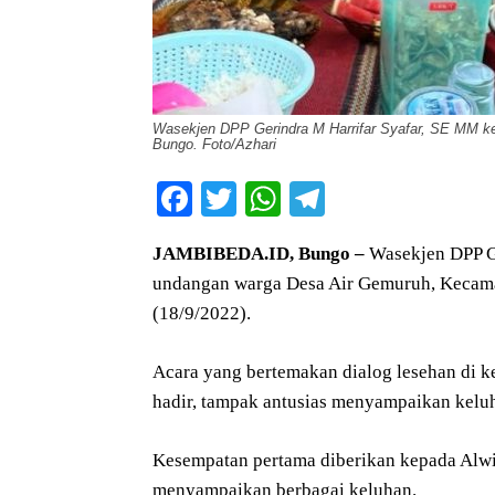
Wasekjen DPP Gerindra M Harrifar Syafar, SE MM ke
Bungo. Foto/Azhari
Facebook
Twitter
WhatsApp
Telegram
JAMBIBEDA.ID, Bungo –
Wasekjen DPP G
undangan warga Desa Air Gemuruh, Kecama
(18/9/2022).
Acara yang bertemakan dialog lesehan di k
hadir, tampak antusias menyampaikan keluh
Kesempatan pertama diberikan kepada Alwi 
menyampaikan berbagai keluhan.