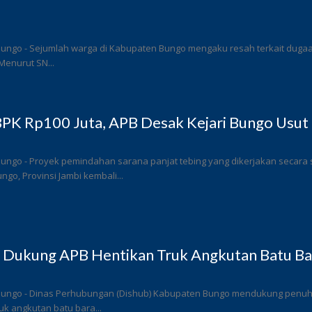
ungo - Sejumlah warga di Kabupaten Bungo mengaku resah terkait dugaan 
Menurut SN...
PK Rp100 Juta, APB Desak Kejari Bungo Usut 
Bungo - Proyek pemindahan sarana panjat tebing yang dikerjakan secar
go, Provinsi Jambi kembali...
 Dukung APB Hentikan Truk Angkutan Batu Bar
Bungo - Dinas Perhubungan (Dishub) Kabupaten Bungo mendukung penuh l
k angkutan batu bara...