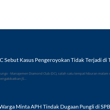
 Sebut Kasus Pengeroyokan Tidak Terjadi di
ungo - Manajemen Diamond Club (DC), salah satu tempat hiburan malam di
ngakibatkan JS...
Warga Minta APH Tindak Dugaan Pungli di SP