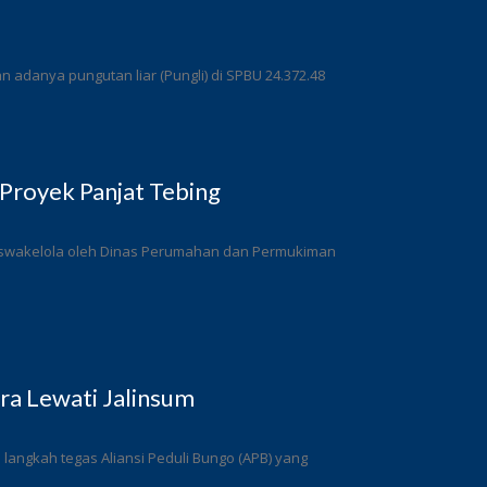
adanya pungutan liar (Pungli) di SPBU 24.372.48
Proyek Panjat Tebing
a swakelola oleh Dinas Perumahan dan Permukiman
a Lewati Jalinsum
angkah tegas Aliansi Peduli Bungo (APB) yang