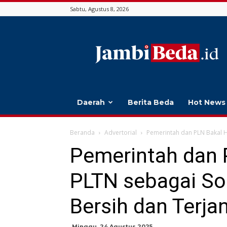
Sabtu, Agustus 8, 2026
Jambi
Beda
Daerah
Berita Beda
Hot News
Beranda
Advertorial
Pemerintah dan PLN Bakal Ha
Pemerintah dan 
PLTN sebagai Sol
Bersih dan Terja
Minggu, 24 Agustus 2025