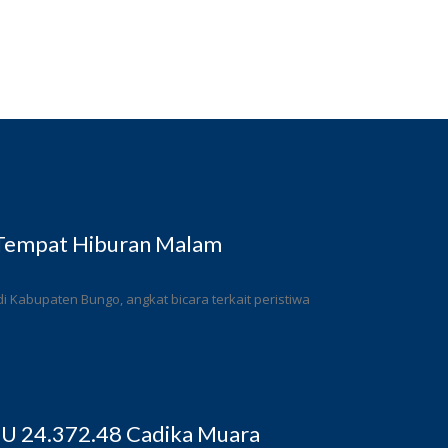
 Tempat Hiburan Malam
 Kabupaten Bungo, angkat bicara terkait peristiwa
BU 24.372.48 Cadika Muara