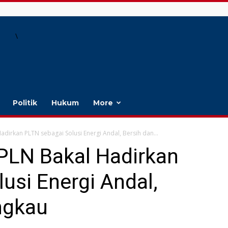
\
Politik
Hukum
More
dirkan PLTN sebagai Solusi Energi Andal, Bersih dan...
PLN Bakal Hadirkan
usi Energi Andal,
ngkau