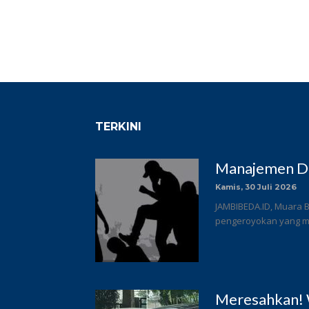
TERKINI
Manajemen DC
Kamis, 30 Juli 2026
JAMBIBEDA.ID, Muara B
pengeroyokan yang me
Meresahkan! 