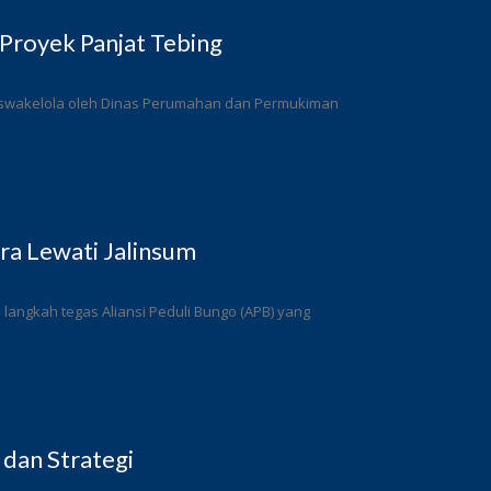
Proyek Panjat Tebing
a swakelola oleh Dinas Perumahan dan Permukiman
a Lewati Jalinsum
angkah tegas Aliansi Peduli Bungo (APB) yang
 dan Strategi