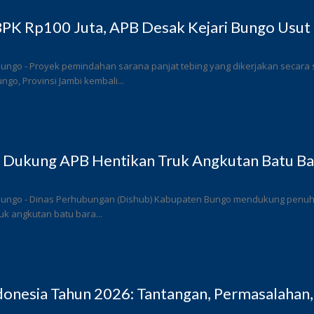
PK Rp100 Juta, APB Desak Kejari Bungo Usut 
Bungo - Proyek pemindahan sarana panjat tebing yang dikerjakan secar
go, Provinsi Jambi kembali...
 Dukung APB Hentikan Truk Angkutan Batu Bar
Bungo - Dinas Perhubungan (Dishub) Kabupaten Bungo mendukung penuh l
k angkutan batu bara...
donesia Tahun 2026: Tantangan, Permasalahan,