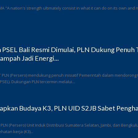
 MA "A nation's strength ultimately consist in what it can do on its own and n
PSEL Bali Resmi Dimulai, PLN Dukung Penuh T
ampah Jadi Energi...
T PLN (Persero) mendukung penuh inisiatif Pemerintah dalam mendorong
 (PSEL). Dukungan PLN tercermin melalui...
rapkan Budaya K3, PLN UID S2JB Sabet Pengha
 PLN (Persero) Unit Induk Distribusi Sumatera Selatan, Jambi, dan Bengk
atan kerja (K3)...