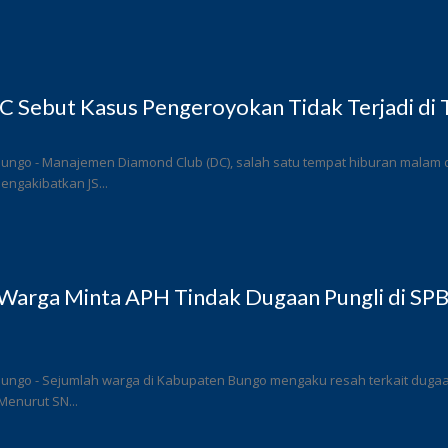
 Sebut Kasus Pengeroyokan Tidak Terjadi di
ungo - Manajemen Diamond Club (DC), salah satu tempat hiburan malam di
ngakibatkan JS...
Warga Minta APH Tindak Dugaan Pungli di SP
ungo - Sejumlah warga di Kabupaten Bungo mengaku resah terkait dugaan 
Menurut SN...