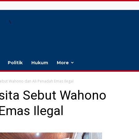
\
Politik
Hukum
More
Sebut Wahono dan Ali Penadah Emas Ilegal
sita Sebut Wahono
Emas Ilegal