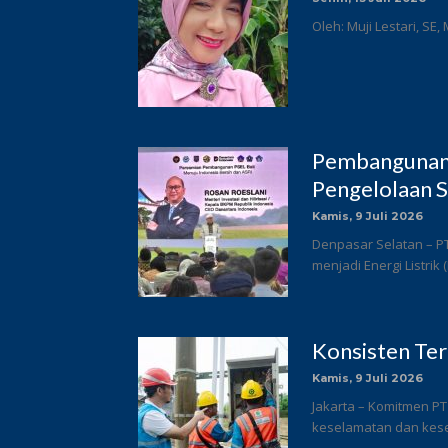
Oleh: Muji Lestari, SE,
Pembangunan 
Pengelolaan S
Kamis, 9 Juli 2026
Denpasar Selatan – P
menjadi Energi Listrik
Konsisten Te
Kamis, 9 Juli 2026
Jakarta – Komitmen PT
keselamatan dan keseh