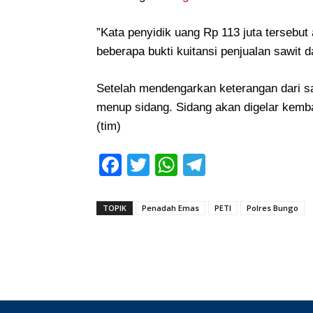
‎”Kata penyidik uang Rp 113 juta tersebut
beberapa bukti kuitansi penjualan sawit d
‎Setelah mendengarkan keterangan dari s
menup sidang. Sidang akan digelar kemb
(tim)
Facebook
Twitter
WhatsApp
Telegram
TOPIK
Penadah Emas
PETI
Polres Bungo