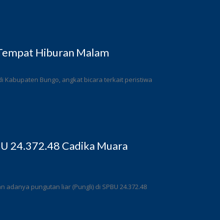
 Tempat Hiburan Malam
 Kabupaten Bungo, angkat bicara terkait peristiwa
BU 24.372.48 Cadika Muara
adanya pungutan liar (Pungli) di SPBU 24.372.48