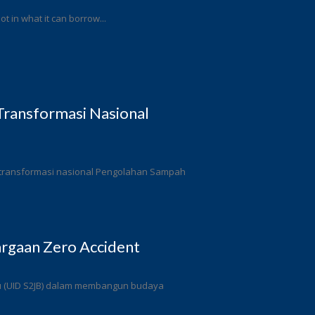
ot in what it can borrow...
ransformasi Nasional
 transformasi nasional Pengolahan Sampah
rgaan Zero Accident
ulu (UID S2JB) dalam membangun budaya