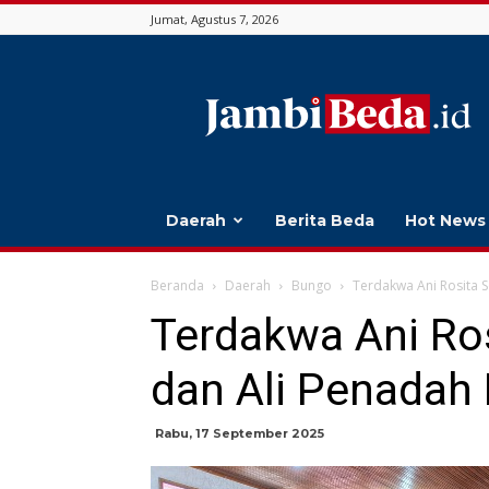
Jumat, Agustus 7, 2026
Jambi
Beda
Daerah
Berita Beda
Hot News
Beranda
Daerah
Bungo
Terdakwa Ani Rosita 
Terdakwa Ani Ro
dan Ali Penadah 
Rabu, 17 September 2025