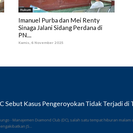
Hukum
s
Imanuel Purba dan Mei Renty
Sinaga Jalani Sidang Perdana di
PN...
Kamis, 6 November 2025
 Sebut Kasus Pengeroyokan Tidak Terjadi di
ungo - Manajemen Diamond Club (DC), salah satu tempat hiburan malam di
ngakibatkan JS...