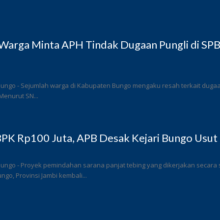
Warga Minta APH Tindak Dugaan Pungli di SP
ungo - Sejumlah warga di Kabupaten Bungo mengaku resah terkait dugaan 
Menurut SN...
PK Rp100 Juta, APB Desak Kejari Bungo Usut 
Bungo - Proyek pemindahan sarana panjat tebing yang dikerjakan secar
go, Provinsi Jambi kembali...