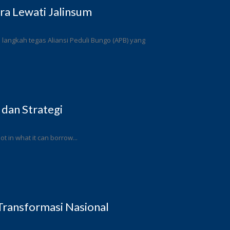
a Lewati Jalinsum
angkah tegas Aliansi Peduli Bungo (APB) yang
 dan Strategi
ot in what it can borrow...
ransformasi Nasional