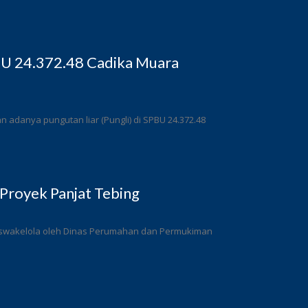
BU 24.372.48 Cadika Muara
adanya pungutan liar (Pungli) di SPBU 24.372.48
Proyek Panjat Tebing
a swakelola oleh Dinas Perumahan dan Permukiman