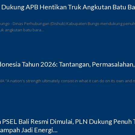
 Dukung APB Hentikan Truk Angkutan Batu Bar
Bungo - Dinas Perhubungan (Dishub) Kabupaten Bungo mendukung penuh l
k angkutan batu bara...
donesia Tahun 2026: Tantangan, Permasalahan,
 MA "A nation's strength ultimately consist in what it can do on its own and n
PSEL Bali Resmi Dimulai, PLN Dukung Penuh T
ampah Jadi Energi...