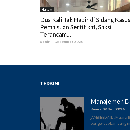
Hukum
Dua Kali Tak Hadir di Sidang Kasu
Pemalsuan Sertifikat, Saksi
Terancam...
Senin, 1 Desember 2025
TERKINI
Manajemen DC
Kamis, 30 Juli 2026
JAMBIBEDA.ID, Muara B
pengeroyokan yang me