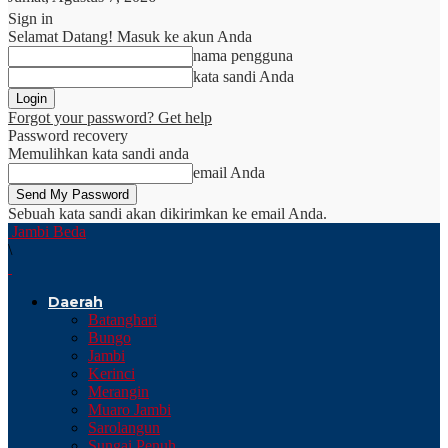
Sign in
Selamat Datang! Masuk ke akun Anda
nama pengguna
kata sandi Anda
Forgot your password? Get help
Password recovery
Memulihkan kata sandi anda
email Anda
Sebuah kata sandi akan dikirimkan ke email Anda.
Jambi Beda
\
Daerah
Batanghari
Bungo
Jambi
Kerinci
Merangin
Muaro Jambi
Sarolangun
Sungai Penuh