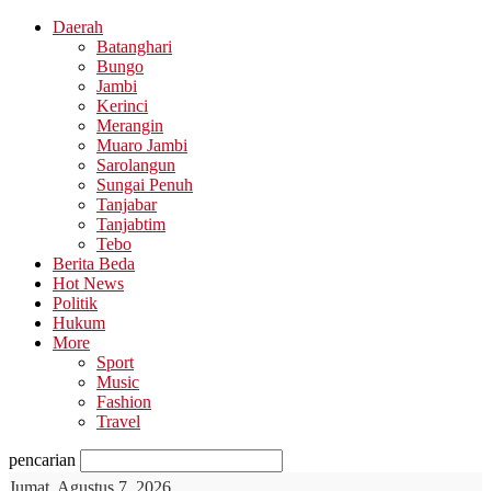
Daerah
Batanghari
Bungo
Jambi
Kerinci
Merangin
Muaro Jambi
Sarolangun
Sungai Penuh
Tanjabar
Tanjabtim
Tebo
Berita Beda
Hot News
Politik
Hukum
More
Sport
Music
Fashion
Travel
pencarian
Jumat, Agustus 7, 2026