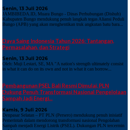
Senin, 13 Juli 2026
JAMBIBEDA.ID, Muara Bungo - Dinas Perhubungan (Dishub)
Kabupaten Bungo mendukung penuh langkah tegas Aliansi Peduli
Bungo (APB) yang akan menghentikan truk angkutan batu bara...
Daya Saing Indonesia Tahun 2026: Tantangan,
Permasalahan, dan Strategi
Senin, 13 Juli 2026
Oleh: Muji Lestari, SE, MA "A nation's strength ultimately consist
in what it can do on its own and not in what it can borrow...
Pembangunan PSEL Bali Resmi Dimulai, PLN
Dukung Penuh Transformasi Nasional Pengelolaan
Sampah Jadi Energi...
Kamis, 9 Juli 2026
Denpasar Selatan – PT PLN (Persero) mendukung penuh inisiatif
Pemerintah dalam mendorong transformasi nasional Pengolahan
Sampah menjadi Energi Listrik (PSEL). Dukungan PLN tercermin