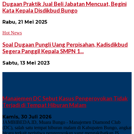
Dugaan Praktik Jual Beli Jabatan Mencuat, Begini
Kata Kepala Disdikbud Bungo
Rabu, 21 Mei 2025
Hot News
Soal Dugaan Pungli Uang Perpisahan, Kadisdikbud
Segera Panggil Kepala SMPN 1...
Sabtu, 13 Mei 2023
TERKINI
Manajemen DC Sebut Kasus Pengeroyokan Tidak
Terjadi di Tempat Hiburan Malam
Kamis, 30 Juli 2026
JAMBIBEDA.ID, Muara Bungo - Manajemen Diamond Club
(DC), salah satu tempat hiburan malam di Kabupaten Bungo, angkat
bicara terkait peristiwa pengeroyokan yang mengakibatkan JS...