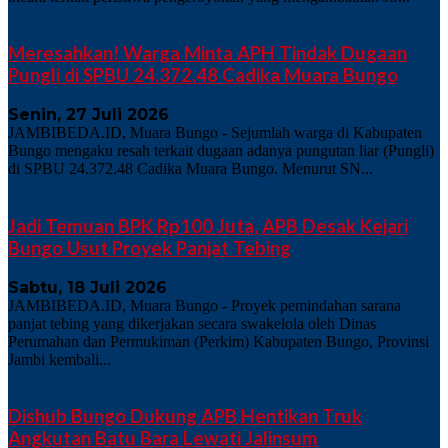
Meresahkan! Warga Minta APH Tindak Dugaan
Pungli di SPBU 24.372.48 Cadika Muara Bungo
Senin, 27 Juli 2026
JAMBIBEDA.ID, Muara Bungo - Sejumlah warga di Kabupaten
Bungo mengaku resah terkait dugaan adanya pungutan liar (Pungli)
di SPBU 24.372.48 Cadika Muara Bungo. Menurut SN...
Jadi Temuan BPK Rp100 Juta, APB Desak Kejari
Bungo Usut Proyek Panjat Tebing
Sabtu, 18 Juli 2026
JAMBIBEDA.ID, Muara Bungo - Proyek pemindahan sarana
panjat tebing yang dikerjakan secara swakelola oleh Dinas
Perumahan dan Permukiman (Perkim) Kabupaten Bungo, Provinsi
Jambi kembali...
Dishub Bungo Dukung APB Hentikan Truk
Angkutan Batu Bara Lewati Jalinsum