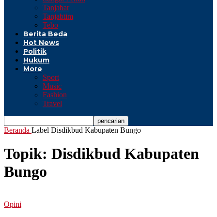
Tanjabar
Tanjabtim
Tebo
Berita Beda
Hot News
Politik
Hukum
More
Sport
Music
Fashion
Travel
Beranda
Label
Disdikbud Kabupaten Bungo
Topik: Disdikbud Kabupaten
Bungo
Opini