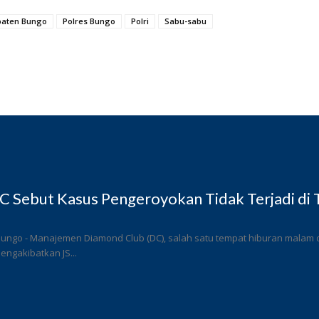
aten Bungo
Polres Bungo
Polri
Sabu-sabu
 Sebut Kasus Pengeroyokan Tidak Terjadi di
ungo - Manajemen Diamond Club (DC), salah satu tempat hiburan malam di
ngakibatkan JS...