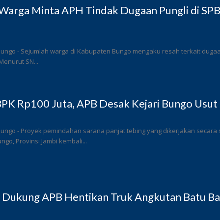
Warga Minta APH Tindak Dugaan Pungli di SP
ungo - Sejumlah warga di Kabupaten Bungo mengaku resah terkait dugaan 
Menurut SN...
PK Rp100 Juta, APB Desak Kejari Bungo Usut 
Bungo - Proyek pemindahan sarana panjat tebing yang dikerjakan secar
go, Provinsi Jambi kembali...
 Dukung APB Hentikan Truk Angkutan Batu Bar