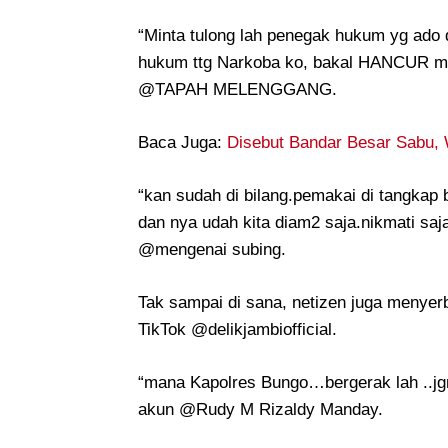
“Minta tulong lah penegak hukum yg ado d
hukum ttg Narkoba ko, bakal HANCUR mas
@TAPAH MELENGGANG.
Baca Juga:
Disebut Bandar Besar Sabu,
“kan sudah di bilang.pemakai di tangkap ba
dan nya udah kita diam2 saja.nikmati saja
@mengenai subing.
Tak sampai di sana, netizen juga menyer
TikTok @delikjambiofficial.
“mana Kapolres Bungo…bergerak lah ..jgn
akun @Rudy M Rizaldy Manday.