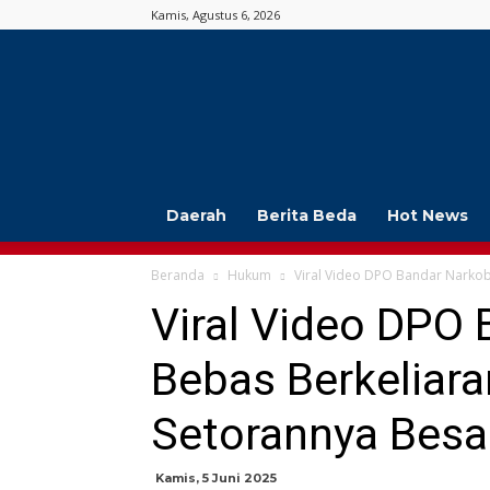
Kamis, Agustus 6, 2026
Jambi
Beda
Daerah
Berita Beda
Hot News
Beranda
Hukum
Viral Video DPO Bandar Narkoba
Viral Video DPO
Bebas Berkeliara
Setorannya Besa
Kamis, 5 Juni 2025