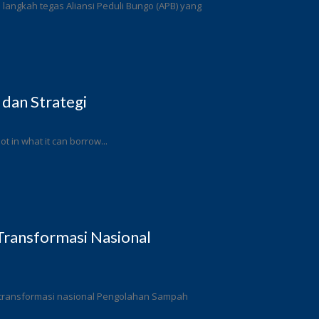
angkah tegas Aliansi Peduli Bungo (APB) yang
 dan Strategi
ot in what it can borrow...
ransformasi Nasional
 transformasi nasional Pengolahan Sampah