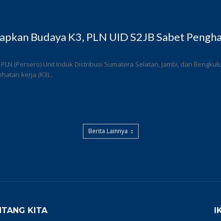
rapkan Budaya K3, PLN UID S2JB Sabet Pengha
 PLN (Persero) Unit Induk Distribusi Sumatera Selatan, Jambi, dan Bengk
atan kerja (K3)...
Berita Lainnya
NTANG KITA
I