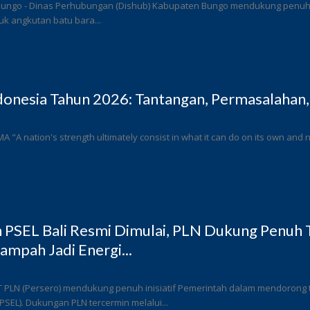
Bungo - Dinas Perhubungan (Dishub) Kabupaten Bungo mendukung penuh l
k angkutan batu bara...
donesia Tahun 2026: Tantangan, Permasalahan,
 MA "A nation's strength ultimately consist in what it can do on its own and n
PSEL Bali Resmi Dimulai, PLN Dukung Penuh T
ampah Jadi Energi...
T PLN (Persero) mendukung penuh inisiatif Pemerintah dalam mendorong
 (PSEL). Dukungan PLN tercermin melalui...