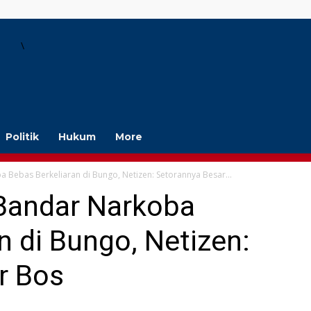
\
Politik
Hukum
More
 Bebas Berkeliaran di Bungo, Netizen: Setorannya Besar...
 Bandar Narkoba
n di Bungo, Netizen:
r Bos