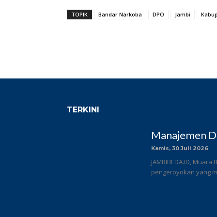
TOPIK
Bandar Narkoba
DPO
Jambi
Kabup
TERKINI
Manajemen DC
Kamis, 30 Juli 2026
JAMBIBEDA.ID, Muara B
pengeroyokan yang me