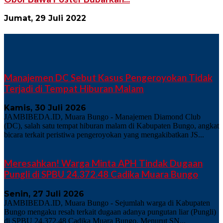
Jumat, 29 Juli 2022
TERKINI
Manajemen DC Sebut Kasus Pengeroyokan Tidak
Terjadi di Tempat Hiburan Malam
Kamis, 30 Juli 2026
JAMBIBEDA.ID, Muara Bungo - Manajemen Diamond Club
(DC), salah satu tempat hiburan malam di Kabupaten Bungo, angkat
bicara terkait peristiwa pengeroyokan yang mengakibatkan JS...
Meresahkan! Warga Minta APH Tindak Dugaan
Pungli di SPBU 24.372.48 Cadika Muara Bungo
Senin, 27 Juli 2026
JAMBIBEDA.ID, Muara Bungo - Sejumlah warga di Kabupaten
Bungo mengaku resah terkait dugaan adanya pungutan liar (Pungli)
di SPBU 24.372.48 Cadika Muara Bungo. Menurut SN...