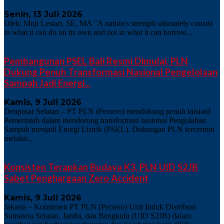
Senin, 13 Juli 2026
Oleh: Muji Lestari, SE, MA "A nation's strength ultimately consist
in what it can do on its own and not in what it can borrow...
Pembangunan PSEL Bali Resmi Dimulai, PLN
Dukung Penuh Transformasi Nasional Pengelolaan
Sampah Jadi Energi...
Kamis, 9 Juli 2026
Denpasar Selatan – PT PLN (Persero) mendukung penuh inisiatif
Pemerintah dalam mendorong transformasi nasional Pengolahan
Sampah menjadi Energi Listrik (PSEL). Dukungan PLN tercermin
melalui...
Konsisten Terapkan Budaya K3, PLN UID S2JB
Sabet Penghargaan Zero Accident
Kamis, 9 Juli 2026
Jakarta – Komitmen PT PLN (Persero) Unit Induk Distribusi
Sumatera Selatan, Jambi, dan Bengkulu (UID S2JB) dalam