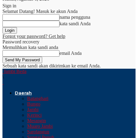
Sign in
Selamat Datang! Masuk ke akun Anda
nama pengguna
kata sandi Anda
Forgot your password? Get help
Password recovery
Memulihkan kata sandi anda
email Anda
Sebuah kata sandi akan dikirimkan ke email Anda.
Jambi Beda
\
Daerah
Batanghari
Bungo
Jambi
Kerinci
Merangin
Muaro Jambi
Sarolangun
Sungai Penuh