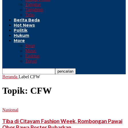
Tanjabar
Tanjabtim
Tebo
Berita Beda
Hot News
Politik
Hukum
More
Sport
Music
Fashion
Travel
Beranda
Label
CFW
Topik: CFW
Nasional
Tiba di Citayam Fashion Week, Rombongan Pawai
Obor Bawa Poster Bubarkan...