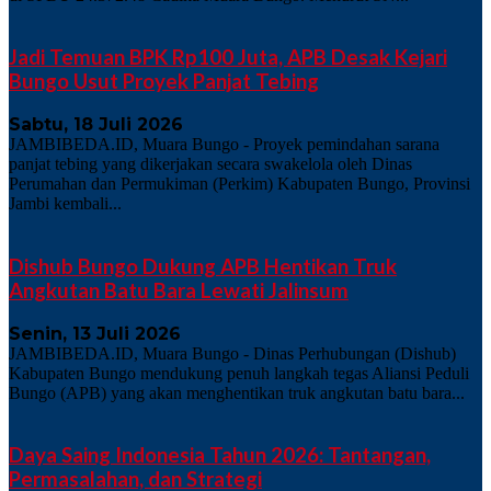
Jadi Temuan BPK Rp100 Juta, APB Desak Kejari
Bungo Usut Proyek Panjat Tebing
Sabtu, 18 Juli 2026
JAMBIBEDA.ID, Muara Bungo - Proyek pemindahan sarana
panjat tebing yang dikerjakan secara swakelola oleh Dinas
Perumahan dan Permukiman (Perkim) Kabupaten Bungo, Provinsi
Jambi kembali...
Dishub Bungo Dukung APB Hentikan Truk
Angkutan Batu Bara Lewati Jalinsum
Senin, 13 Juli 2026
JAMBIBEDA.ID, Muara Bungo - Dinas Perhubungan (Dishub)
Kabupaten Bungo mendukung penuh langkah tegas Aliansi Peduli
Bungo (APB) yang akan menghentikan truk angkutan batu bara...
Daya Saing Indonesia Tahun 2026: Tantangan,
Permasalahan, dan Strategi