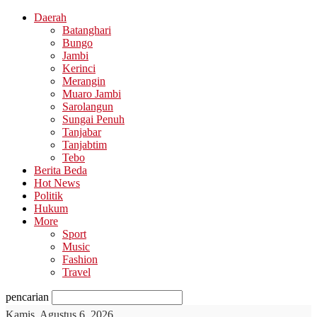
Daerah
Batanghari
Bungo
Jambi
Kerinci
Merangin
Muaro Jambi
Sarolangun
Sungai Penuh
Tanjabar
Tanjabtim
Tebo
Berita Beda
Hot News
Politik
Hukum
More
Sport
Music
Fashion
Travel
pencarian
Kamis, Agustus 6, 2026