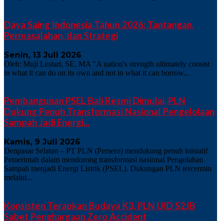
Daya Saing Indonesia Tahun 2026: Tantangan,
Permasalahan, dan Strategi
Senin, 13 Juli 2026
Oleh: Muji Lestari, SE, MA "A nation's strength ultimately consist
in what it can do on its own and not in what it can borrow...
Pembangunan PSEL Bali Resmi Dimulai, PLN
Dukung Penuh Transformasi Nasional Pengelolaan
Sampah Jadi Energi...
Kamis, 9 Juli 2026
Denpasar Selatan – PT PLN (Persero) mendukung penuh inisiatif
Pemerintah dalam mendorong transformasi nasional Pengolahan
Sampah menjadi Energi Listrik (PSEL). Dukungan PLN tercermin
melalui...
Konsisten Terapkan Budaya K3, PLN UID S2JB
Sabet Penghargaan Zero Accident