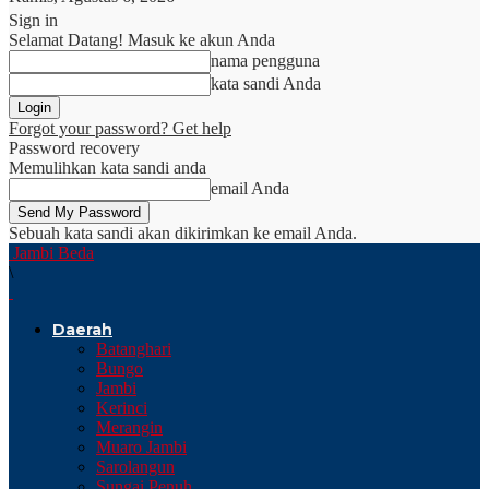
Sign in
Selamat Datang! Masuk ke akun Anda
nama pengguna
kata sandi Anda
Forgot your password? Get help
Password recovery
Memulihkan kata sandi anda
email Anda
Sebuah kata sandi akan dikirimkan ke email Anda.
Jambi Beda
\
Daerah
Batanghari
Bungo
Jambi
Kerinci
Merangin
Muaro Jambi
Sarolangun
Sungai Penuh