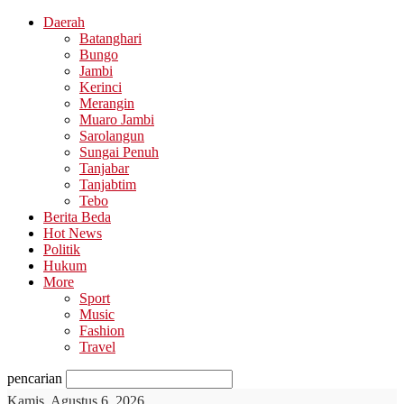
Daerah
Batanghari
Bungo
Jambi
Kerinci
Merangin
Muaro Jambi
Sarolangun
Sungai Penuh
Tanjabar
Tanjabtim
Tebo
Berita Beda
Hot News
Politik
Hukum
More
Sport
Music
Fashion
Travel
pencarian
Kamis, Agustus 6, 2026