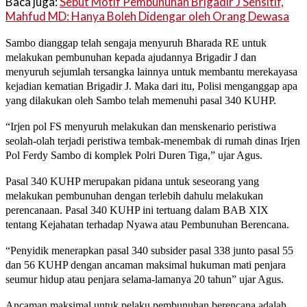
Baca juga:
Sebut Motif Pembunuhan Brigadir J Sensitif,
Mahfud MD: Hanya Boleh Didengar oleh Orang Dewasa
Sambo dianggap telah sengaja menyuruh Bharada RE untuk
melakukan pembunuhan kepada ajudannya Brigadir J dan
menyuruh sejumlah tersangka lainnya untuk membantu merekayasa
kejadian kematian Brigadir J. Maka dari itu, Polisi menganggap apa
yang dilakukan oleh Sambo telah memenuhi pasal 340 KUHP.
“Irjen pol FS menyuruh melakukan dan menskenario peristiwa
seolah-olah terjadi peristiwa tembak-menembak di rumah dinas Irjen
Pol Ferdy Sambo di komplek Polri Duren Tiga,” ujar Agus.
Pasal 340 KUHP merupakan pidana untuk seseorang yang
melakukan pembunuhan dengan terlebih dahulu melakukan
perencanaan. Pasal 340 KUHP ini tertuang dalam BAB XIX
tentang Kejahatan terhadap Nyawa atau Pembunuhan Berencana.
“Penyidik menerapkan pasal 340 subsider pasal 338 junto pasal 55
dan 56 KUHP dengan ancaman maksimal hukuman mati penjara
seumur hidup atau penjara selama-lamanya 20 tahun” ujar Agus.
Ancaman maksimal untuk pelaku pembunuhan berencana adalah