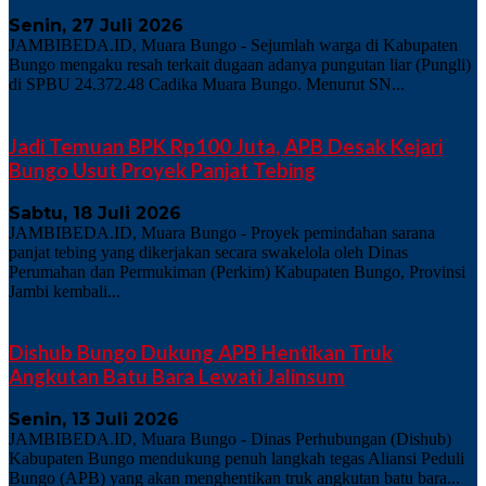
Senin, 27 Juli 2026
JAMBIBEDA.ID, Muara Bungo - Sejumlah warga di Kabupaten
Bungo mengaku resah terkait dugaan adanya pungutan liar (Pungli)
di SPBU 24.372.48 Cadika Muara Bungo. Menurut SN...
Jadi Temuan BPK Rp100 Juta, APB Desak Kejari
Bungo Usut Proyek Panjat Tebing
Sabtu, 18 Juli 2026
JAMBIBEDA.ID, Muara Bungo - Proyek pemindahan sarana
panjat tebing yang dikerjakan secara swakelola oleh Dinas
Perumahan dan Permukiman (Perkim) Kabupaten Bungo, Provinsi
Jambi kembali...
Dishub Bungo Dukung APB Hentikan Truk
Angkutan Batu Bara Lewati Jalinsum
Senin, 13 Juli 2026
JAMBIBEDA.ID, Muara Bungo - Dinas Perhubungan (Dishub)
Kabupaten Bungo mendukung penuh langkah tegas Aliansi Peduli
Bungo (APB) yang akan menghentikan truk angkutan batu bara...