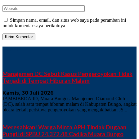
Simpan nama, email, dan situs web saya pada peramban ini
untuk komentar saya berikutnya.
TERKINI
Manajemen DC Sebut Kasus Pengeroyokan Tidak
Terjadi di Tempat Hiburan Malam
Kamis, 30 Juli 2026
JAMBIBEDA.ID, Muara Bungo - Manajemen Diamond Club
(DC), salah satu tempat hiburan malam di Kabupaten Bungo, angkat
bicara terkait peristiwa pengeroyokan yang mengakibatkan JS...
Meresahkan! Warga Minta APH Tindak Dugaan
Pungli di SPBU 24.372.48 Cadika Muara Bungo