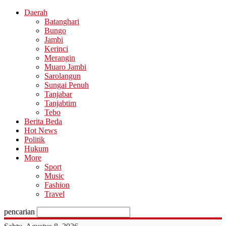
Daerah
Batanghari
Bungo
Jambi
Kerinci
Merangin
Muaro Jambi
Sarolangun
Sungai Penuh
Tanjabar
Tanjabtim
Tebo
Berita Beda
Hot News
Politik
Hukum
More
Sport
Music
Fashion
Travel
pencarian