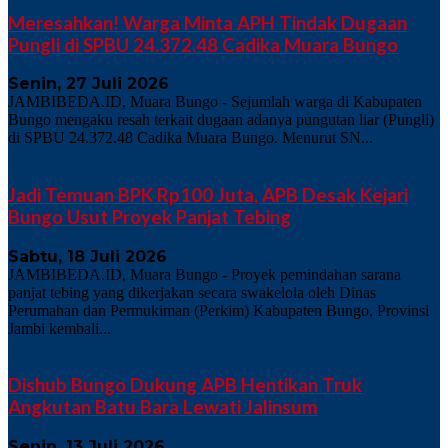
Meresahkan! Warga Minta APH Tindak Dugaan
Pungli di SPBU 24.372.48 Cadika Muara Bungo
Senin, 27 Juli 2026
JAMBIBEDA.ID, Muara Bungo - Sejumlah warga di Kabupaten
Bungo mengaku resah terkait dugaan adanya pungutan liar (Pungli)
di SPBU 24.372.48 Cadika Muara Bungo. Menurut SN...
Jadi Temuan BPK Rp100 Juta, APB Desak Kejari
Bungo Usut Proyek Panjat Tebing
Sabtu, 18 Juli 2026
JAMBIBEDA.ID, Muara Bungo - Proyek pemindahan sarana
panjat tebing yang dikerjakan secara swakelola oleh Dinas
Perumahan dan Permukiman (Perkim) Kabupaten Bungo, Provinsi
Jambi kembali...
Dishub Bungo Dukung APB Hentikan Truk
Angkutan Batu Bara Lewati Jalinsum
Senin, 13 Juli 2026