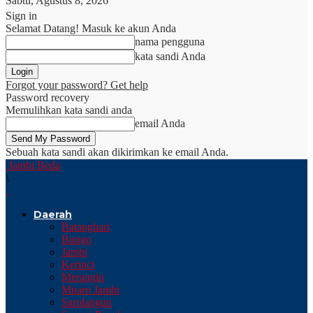
Sabtu, Agustus 8, 2026
Sign in
Selamat Datang! Masuk ke akun Anda
nama pengguna
kata sandi Anda
Forgot your password? Get help
Password recovery
Memulihkan kata sandi anda
email Anda
Sebuah kata sandi akan dikirimkan ke email Anda.
Jambi Beda
\
Daerah
Batanghari
Bungo
Jambi
Kerinci
Merangin
Muaro Jambi
Sarolangun