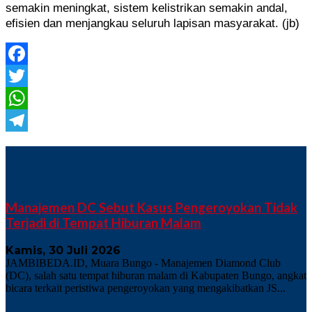
semakin meningkat, sistem kelistrikan semakin andal,
efisien dan menjangkau seluruh lapisan masyarakat.
(jb)
Facebook
Twitter
WhatsApp
Telegram
TERKINI
Manajemen DC Sebut Kasus Pengeroyokan Tidak
Terjadi di Tempat Hiburan Malam
Kamis, 30 Juli 2026
JAMBIBEDA.ID, Muara Bungo - Manajemen Diamond Club
(DC), salah satu tempat hiburan malam di Kabupaten Bungo, angkat
bicara terkait peristiwa pengeroyokan yang mengakibatkan JS...