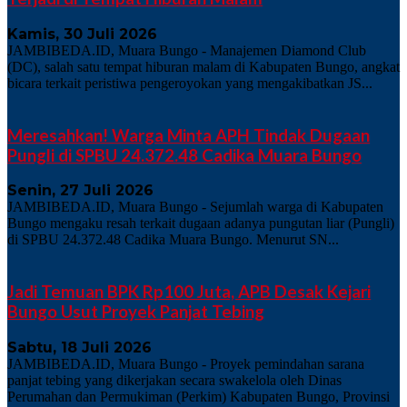
Kamis, 30 Juli 2026
JAMBIBEDA.ID, Muara Bungo - Manajemen Diamond Club
(DC), salah satu tempat hiburan malam di Kabupaten Bungo, angkat
bicara terkait peristiwa pengeroyokan yang mengakibatkan JS...
Meresahkan! Warga Minta APH Tindak Dugaan
Pungli di SPBU 24.372.48 Cadika Muara Bungo
Senin, 27 Juli 2026
JAMBIBEDA.ID, Muara Bungo - Sejumlah warga di Kabupaten
Bungo mengaku resah terkait dugaan adanya pungutan liar (Pungli)
di SPBU 24.372.48 Cadika Muara Bungo. Menurut SN...
Jadi Temuan BPK Rp100 Juta, APB Desak Kejari
Bungo Usut Proyek Panjat Tebing
Sabtu, 18 Juli 2026
JAMBIBEDA.ID, Muara Bungo - Proyek pemindahan sarana
panjat tebing yang dikerjakan secara swakelola oleh Dinas
Perumahan dan Permukiman (Perkim) Kabupaten Bungo, Provinsi