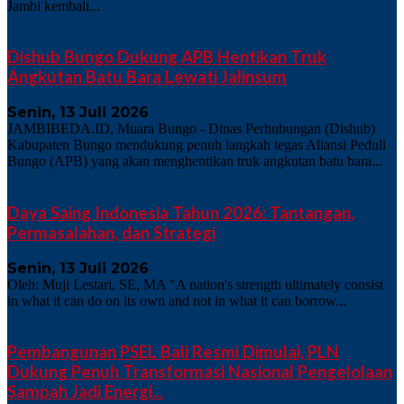
Jambi kembali...
Dishub Bungo Dukung APB Hentikan Truk
Angkutan Batu Bara Lewati Jalinsum
Senin, 13 Juli 2026
JAMBIBEDA.ID, Muara Bungo - Dinas Perhubungan (Dishub)
Kabupaten Bungo mendukung penuh langkah tegas Aliansi Peduli
Bungo (APB) yang akan menghentikan truk angkutan batu bara...
Daya Saing Indonesia Tahun 2026: Tantangan,
Permasalahan, dan Strategi
Senin, 13 Juli 2026
Oleh: Muji Lestari, SE, MA "A nation's strength ultimately consist
in what it can do on its own and not in what it can borrow...
Pembangunan PSEL Bali Resmi Dimulai, PLN
Dukung Penuh Transformasi Nasional Pengelolaan
Sampah Jadi Energi...