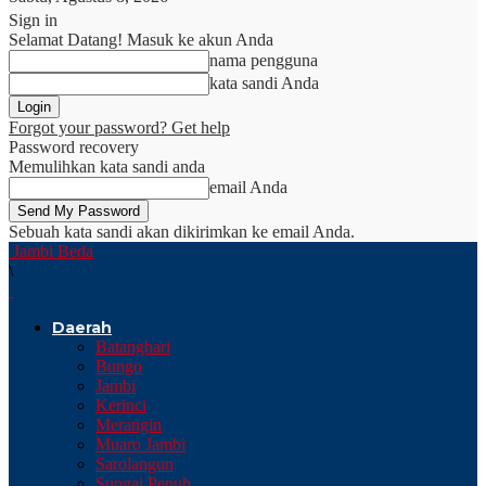
Sign in
Selamat Datang! Masuk ke akun Anda
nama pengguna
kata sandi Anda
Forgot your password? Get help
Password recovery
Memulihkan kata sandi anda
email Anda
Sebuah kata sandi akan dikirimkan ke email Anda.
Jambi Beda
\
Daerah
Batanghari
Bungo
Jambi
Kerinci
Merangin
Muaro Jambi
Sarolangun
Sungai Penuh