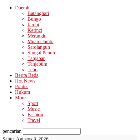
Daerah
Batanghari
Bungo
Jambi
Kerinci
Merangin
Muaro Jambi
Sarolangun
Sungai Penuh
Tanjabar
Tanjabtim
Tebo
Berita Beda
Hot News
Politik
Hukum
More
Sport
Music
Fashion
Travel
pencarian
Sabtu, Agustus 8, 2026