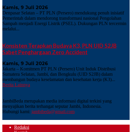
Kamis, 9 Juli 2026
Denpasar Selatan – PT PLN (Persero) mendukung penuh inisiatif
Pemerintah dalam mendorong transformasi nasional Pengolahan
Sampah menjadi Energi Listrik (PSEL). Dukungan PLN tercermin
melalui...
Konsisten Terapkan Budaya K3, PLN UID S2JB
Sabet Penghargaan Zero Accident
Kamis, 9 Juli 2026
Jakarta – Komitmen PT PLN (Persero) Unit Induk Distribusi
Sumatera Selatan, Jambi, dan Bengkulu (UID S2JB) dalam
membangun budaya keselamatan dan kesehatan kerja (K3)...
Berita Lainnya
TENTANG KITA
JambiBeda merupakan media informasi digital terkini yang
menyajikan berita terhangat seputar Jambi, Indonesia.
Hubungi kami:
jambibeda@gmail.com
IKUTI KAMI
Redaksi