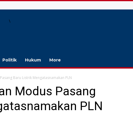
\
Politik
Hukum
More
asang Baru Listrik Mengatasnamakan PLN
an Modus Pasang
ngatasnamakan PLN