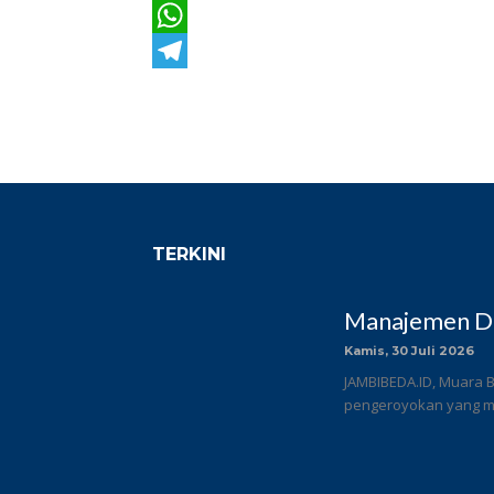
Twitter
WhatsApp
Telegram
TERKINI
Manajemen DC
Kamis, 30 Juli 2026
JAMBIBEDA.ID, Muara B
pengeroyokan yang me