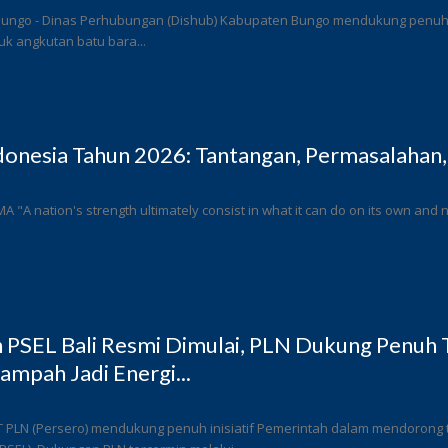
Bungo - Dinas Perhubungan (Dishub) Kabupaten Bungo mendukung penuh l
k angkutan batu bara...
donesia Tahun 2026: Tantangan, Permasalahan,
 MA "A nation's strength ultimately consist in what it can do on its own and n
PSEL Bali Resmi Dimulai, PLN Dukung Penuh T
ampah Jadi Energi...
T PLN (Persero) mendukung penuh inisiatif Pemerintah dalam mendorong