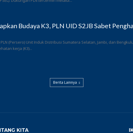
 (PSEL). Dukungan PLN tercermin melalui...
rapkan Budaya K3, PLN UID S2JB Sabet Pengha
 PLN (Persero) Unit Induk Distribusi Sumatera Selatan, Jambi, dan Bengk
atan kerja (K3)...
Berita Lainnya
NTANG KITA
I