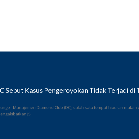
 Sebut Kasus Pengeroyokan Tidak Terjadi di
ungo - Manajemen Diamond Club (DC), salah satu tempat hiburan malam di
ngakibatkan JS...