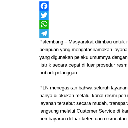
Facebook
Twitter
WhatsApp
Palembang – Masyarakat diimbau untuk
Telegram
penipuan yang mengatasnamakan layanan 
yang digunakan pelaku umumnya denga
listrik secara cepat di luar prosedur res
pribadi pelanggan.
PLN menegaskan bahwa seluruh layanan k
hanya dilakukan melalui kanal resmi per
layanan tersebut secara mudah, transpar
langsung melalui Customer Service di ka
pembayaran di luar ketentuan resmi atau m