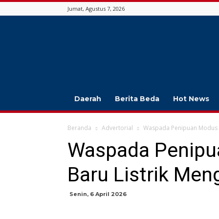
Jumat, Agustus 7, 2026
Jambi
Beda
Daerah
Berita Beda
Hot News
Beranda
Advertorial
Waspada Penipuan Modus P
Waspada Penipu
Baru Listrik Me
Senin, 6 April 2026