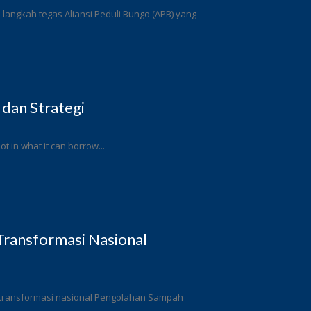
angkah tegas Aliansi Peduli Bungo (APB) yang
 dan Strategi
ot in what it can borrow...
ransformasi Nasional
 transformasi nasional Pengolahan Sampah