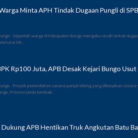
Warga Minta APH Tindak Dugaan Pungli di SP
ungo - Sejumlah warga di Kabupaten Bungo mengaku resah terkait dugaan 
Menurut SN...
PK Rp100 Juta, APB Desak Kejari Bungo Usut 
Bungo - Proyek pemindahan sarana panjat tebing yang dikerjakan secar
go, Provinsi Jambi kembali...
 Dukung APB Hentikan Truk Angkutan Batu Bar