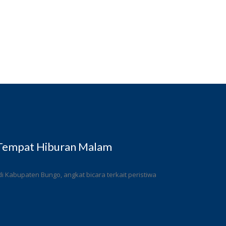
 Tempat Hiburan Malam
 Kabupaten Bungo, angkat bicara terkait peristiwa