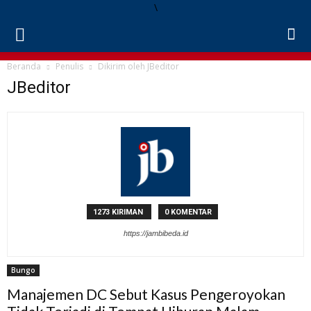
\
Beranda
Penulis
Dikirim oleh JBeditor
JBeditor
1273 KIRIMAN
0 KOMENTAR
https://jambibeda.id
Bungo
Manajemen DC Sebut Kasus Pengeroyokan