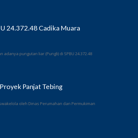
BU 24.372.48 Cadika Muara
adanya pungutan liar (Pungli) di SPBU 24.372.48
Proyek Panjat Tebing
a swakelola oleh Dinas Perumahan dan Permukiman