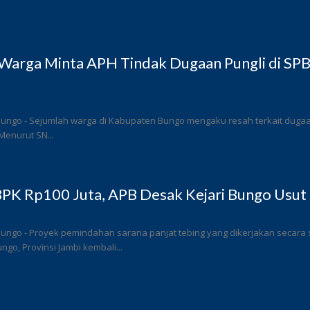
Warga Minta APH Tindak Dugaan Pungli di SP
ungo - Sejumlah warga di Kabupaten Bungo mengaku resah terkait dugaan 
Menurut SN...
PK Rp100 Juta, APB Desak Kejari Bungo Usut 
Bungo - Proyek pemindahan sarana panjat tebing yang dikerjakan secar
go, Provinsi Jambi kembali...