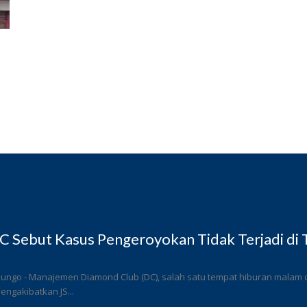
 Sebut Kasus Pengeroyokan Tidak Terjadi di
ungo - Manajemen Diamond Club (DC), salah satu tempat hiburan malam di
ngakibatkan JS...