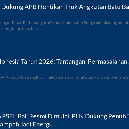
 Dukung APB Hentikan Truk Angkutan Batu Bar
Bungo - Dinas Perhubungan (Dishub) Kabupaten Bungo mendukung penuh l
k angkutan batu bara...
donesia Tahun 2026: Tantangan, Permasalahan,
 MA "A nation's strength ultimately consist in what it can do on its own and n
PSEL Bali Resmi Dimulai, PLN Dukung Penuh T
ampah Jadi Energi...