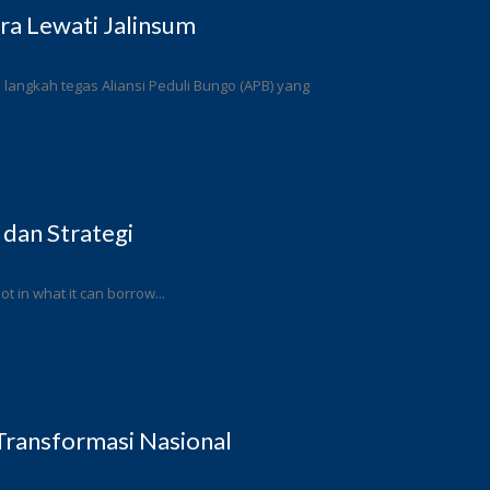
a Lewati Jalinsum
angkah tegas Aliansi Peduli Bungo (APB) yang
 dan Strategi
ot in what it can borrow...
ransformasi Nasional