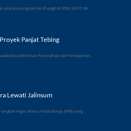
adanya pungutan liar (Pungli) di SPBU 24.372.48
Proyek Panjat Tebing
a swakelola oleh Dinas Perumahan dan Permukiman
a Lewati Jalinsum
angkah tegas Aliansi Peduli Bungo (APB) yang