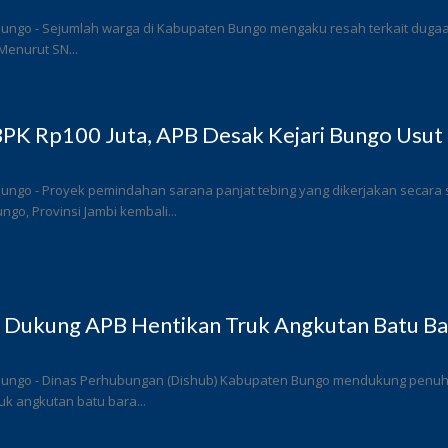
ungo - Sejumlah warga di Kabupaten Bungo mengaku resah terkait dugaan 
Menurut SN...
PK Rp100 Juta, APB Desak Kejari Bungo Usut 
Bungo - Proyek pemindahan sarana panjat tebing yang dikerjakan secar
go, Provinsi Jambi kembali...
 Dukung APB Hentikan Truk Angkutan Batu Bar
Bungo - Dinas Perhubungan (Dishub) Kabupaten Bungo mendukung penuh l
k angkutan batu bara...