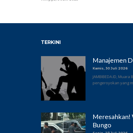
TERKINI
Manajemen DC
Kamis, 30 Juli 2026
JAMBIBEDA.ID, Muara B
pengeroyokan yang me
Meresahkan! 
Bungo