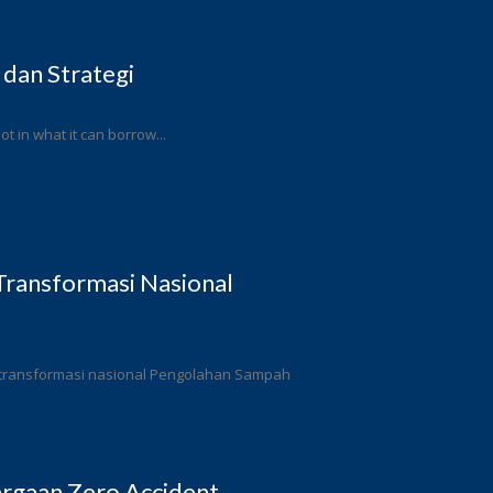
 dan Strategi
ot in what it can borrow...
ransformasi Nasional
 transformasi nasional Pengolahan Sampah
rgaan Zero Accident