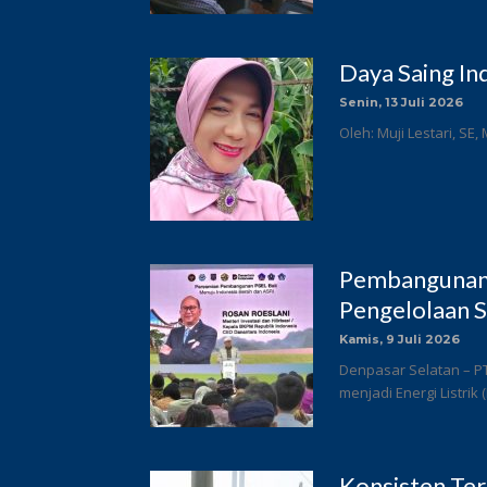
Daya Saing In
Senin, 13 Juli 2026
Oleh: Muji Lestari, SE,
Pembangunan 
Pengelolaan S
Kamis, 9 Juli 2026
Denpasar Selatan – P
menjadi Energi Listrik
Konsisten Te