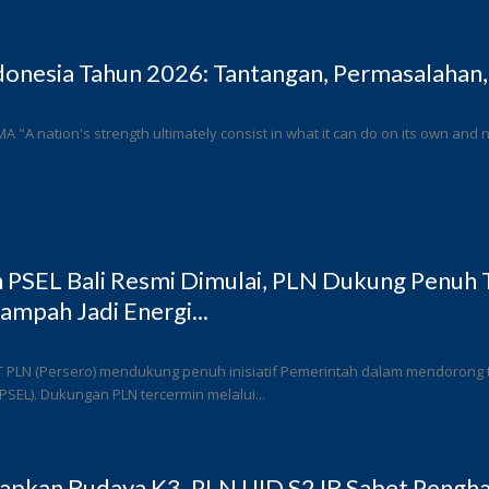
donesia Tahun 2026: Tantangan, Permasalahan,
 MA "A nation's strength ultimately consist in what it can do on its own and n
PSEL Bali Resmi Dimulai, PLN Dukung Penuh T
ampah Jadi Energi...
T PLN (Persero) mendukung penuh inisiatif Pemerintah dalam mendorong
 (PSEL). Dukungan PLN tercermin melalui...
rapkan Budaya K3, PLN UID S2JB Sabet Pengha