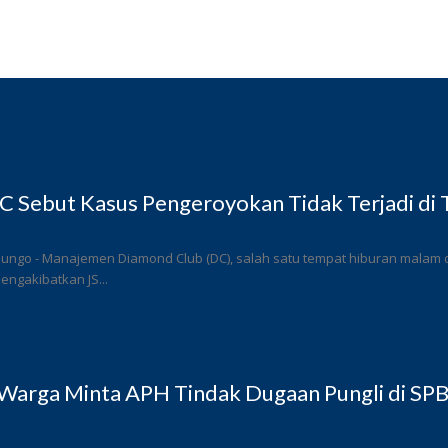
 Sebut Kasus Pengeroyokan Tidak Terjadi di
ungo - Manajemen Diamond Club (DC), salah satu tempat hiburan malam di
ngakibatkan JS...
Warga Minta APH Tindak Dugaan Pungli di SP