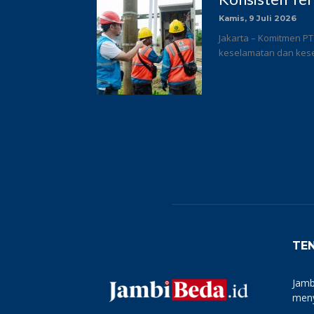
Kamis, 9 Juli 2026
Jakarta – Komitmen PT
keselamatan dan keseh
TE
Jamb
meny