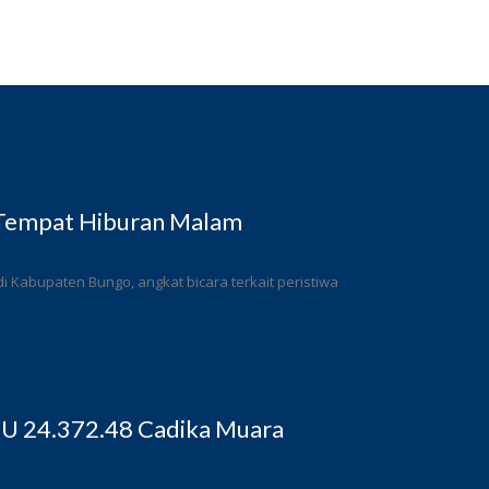
 Tempat Hiburan Malam
 Kabupaten Bungo, angkat bicara terkait peristiwa
BU 24.372.48 Cadika Muara