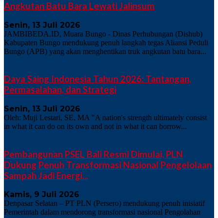
Angkutan Batu Bara Lewati Jalinsum
Senin, 13 Juli 2026
JAMBIBEDA.ID, Muara Bungo - Dinas Perhubungan (Dishub)
Kabupaten Bungo mendukung penuh langkah tegas Aliansi Peduli
Bungo (APB) yang akan menghentikan truk angkutan batu bara...
Daya Saing Indonesia Tahun 2026: Tantangan,
Permasalahan, dan Strategi
Senin, 13 Juli 2026
Oleh: Muji Lestari, SE, MA "A nation's strength ultimately consist
in what it can do on its own and not in what it can borrow...
Pembangunan PSEL Bali Resmi Dimulai, PLN
Dukung Penuh Transformasi Nasional Pengelolaan
Sampah Jadi Energi...
Kamis, 9 Juli 2026
Denpasar Selatan – PT PLN (Persero) mendukung penuh inisiatif
Pemerintah dalam mendorong transformasi nasional Pengolahan