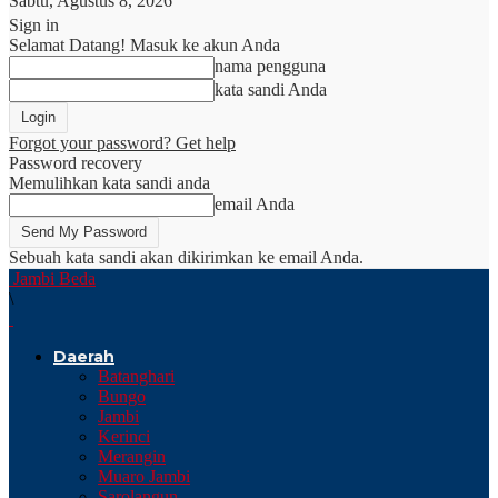
Sabtu, Agustus 8, 2026
Sign in
Selamat Datang! Masuk ke akun Anda
nama pengguna
kata sandi Anda
Forgot your password? Get help
Password recovery
Memulihkan kata sandi anda
email Anda
Sebuah kata sandi akan dikirimkan ke email Anda.
Jambi Beda
\
Daerah
Batanghari
Bungo
Jambi
Kerinci
Merangin
Muaro Jambi
Sarolangun