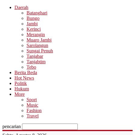
Daerah
Batanghari
Bungo
Jambi
Kerinci
Merangin
Muaro Jambi
Sarolangun
Sungai Penuh
Tanjabar
Tanjabtim
Tebo
Berita Beda
Hot News
Politik
Hukum
More
Sport
Music
Fashion
Travel
pencarian