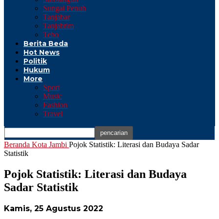
Sungai Penuh
Tanjabar
Tanjabtim
Tebo
Berita Beda
Hot News
Politik
Hukum
More
Sport
Music
Fashion
Travel
Beranda
Kota Jambi
Pojok Statistik: Literasi dan Budaya Sadar
Statistik
Pojok Statistik: Literasi dan Budaya
Sadar Statistik
Kamis, 25 Agustus 2022