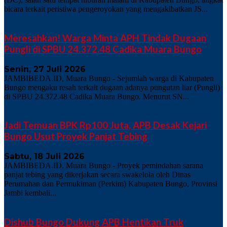
bicara terkait peristiwa pengeroyokan yang mengakibatkan JS...
Meresahkan! Warga Minta APH Tindak Dugaan
Pungli di SPBU 24.372.48 Cadika Muara Bungo
Senin, 27 Juli 2026
JAMBIBEDA.ID, Muara Bungo - Sejumlah warga di Kabupaten
Bungo mengaku resah terkait dugaan adanya pungutan liar (Pungli)
di SPBU 24.372.48 Cadika Muara Bungo. Menurut SN...
Jadi Temuan BPK Rp100 Juta, APB Desak Kejari
Bungo Usut Proyek Panjat Tebing
Sabtu, 18 Juli 2026
JAMBIBEDA.ID, Muara Bungo - Proyek pemindahan sarana
panjat tebing yang dikerjakan secara swakelola oleh Dinas
Perumahan dan Permukiman (Perkim) Kabupaten Bungo, Provinsi
Jambi kembali...
Dishub Bungo Dukung APB Hentikan Truk